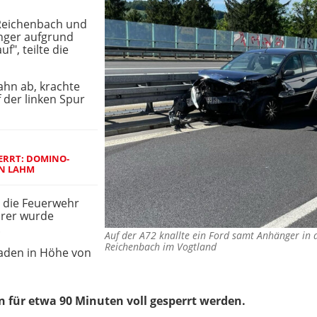
 Reichenbach und
nger aufgrund
", teilte die
hn ab, krachte
 der linken Spur
ERRT: DOMINO-
N LAHM
 die Feuerwehr
hrer wurde
.
Auf der A72 knallte ein Ford samt Anhänger in
Reichenbach im Vogtland
aden in Höhe von
 für etwa 90 Minuten voll gesperrt werden.