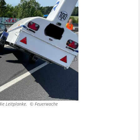
 die Leitplanke. ©
Feuerwache