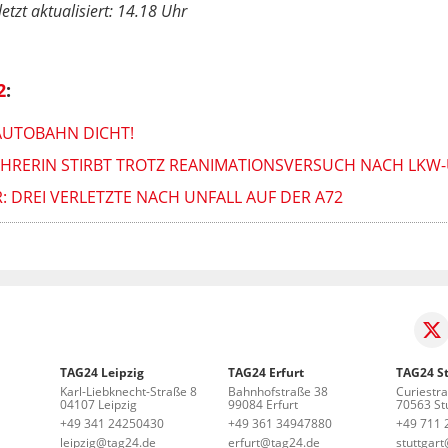
etzt aktualisiert: 14.18 Uhr
2
:
AUTOBAHN DICHT!
AHRERIN STIRBT TROTZ REANIMATIONSVERSUCH NACH LKW
 DREI VERLETZTE NACH UNFALL AUF DER A72
TAG24 Leipzig
TAG24 Erfurt
TAG24 St
Karl-Liebknecht-Straße 8
Bahnhofstraße 38
Curiestr
04107 Leipzig
99084 Erfurt
70563 Stu
+49 341 24250430
+49 361 34947880
+49 711 
leipzig@tag24.de
erfurt@tag24.de
stuttgar