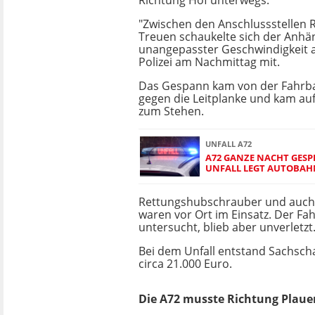
Richtung Hof unterwegs.
"Zwischen den Anschlussstellen
Treuen schaukelte sich der Anhä
unangepasster Geschwindigkeit auf
Polizei am Nachmittag mit.
Das Gespann kam von der Fahrba
gegen die Leitplanke und kam auf
zum Stehen.
UNFALL A72
A72 GANZE NACHT GESP
UNFALL LEGT AUTOBAH
Rettungshubschrauber und auch
waren vor Ort im Einsatz. Der Fa
untersucht, blieb aber unverletzt
Bei dem Unfall entstand Sachsch
circa 21.000 Euro.
Die A72 musste Richtung Plauen