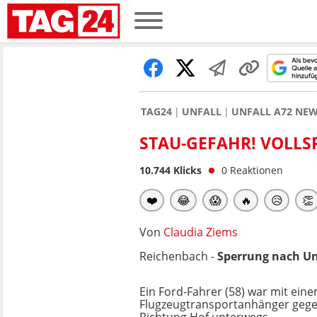
TAG24
UNFALL
UNFALL A72 NE
STAU-GEFAHR! VOLLS
10.744
Klicks
0
Reaktionen
❤️
😂
😱
🔥
😥
👏
Von
Claudia Ziems
Reichenbach -
Sperrung nach
Un
Ein Ford-Fahrer (58) war mit ein
Flugzeugtransportanhänger gege