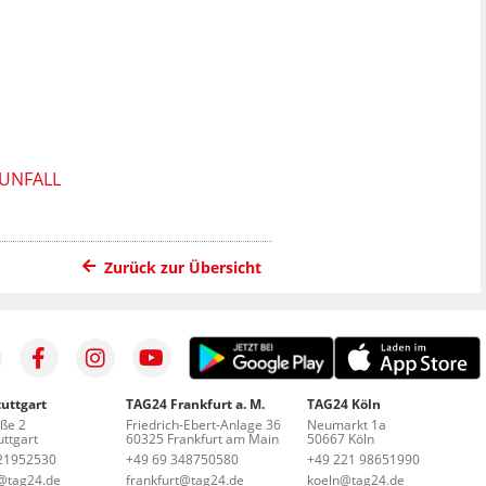
-UNFALL
Zurück zur Übersicht
uttgart
TAG24 Frankfurt a. M.
TAG24 Köln
aße 2
Friedrich-Ebert-Anlage 36
Neumarkt 1a
ttgart
60325 Frankfurt am Main
50667 Köln
21952530
+49 69 348750580
+49 221 98651990
t@tag24.de
frankfurt@tag24.de
koeln@tag24.de