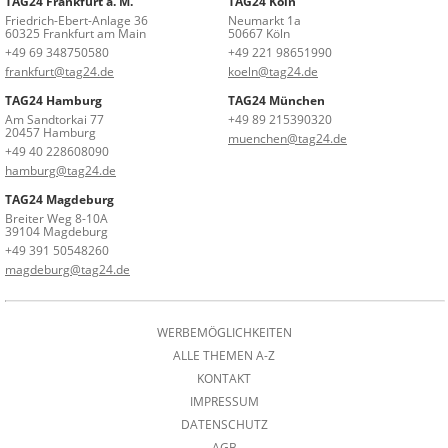
TAG24 Frankfurt a. M.
TAG24 Köln
Friedrich-Ebert-Anlage 36
Neumarkt 1a
60325 Frankfurt am Main
50667 Köln
+49 69 348750580
+49 221 98651990
frankfurt@tag24.de
koeln@tag24.de
TAG24 Hamburg
TAG24 München
Am Sandtorkai 77
+49 89 215390320
20457 Hamburg
muenchen@tag24.de
+49 40 228608090
hamburg@tag24.de
TAG24 Magdeburg
Breiter Weg 8-10A
39104 Magdeburg
+49 391 50548260
magdeburg@tag24.de
WERBEMÖGLICHKEITEN
ALLE THEMEN A-Z
KONTAKT
IMPRESSUM
DATENSCHUTZ
AGB