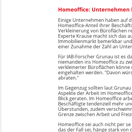
Homeoffice: Unternehmen h
Einige Unternehmen haben auf 
Homeoffice-Anteil ihrer Beschäfti
Verkleinerung von Büroflächen rea
Experte Krause macht sich das a
Immobilienmarkt bemerkbar und 
einer Zunahme der Zahl an Unte
Für IAB-Forscher Grunau ist es da
niemanden ins Homeoffice zu zwi
verkleinerter Büroflächen könne
eingehalten werden. "Davon würd
abraten."
Im Gegenzug sollten laut Grunau
Aspekte der Arbeit im Homeoffic
Blick geraten. Im Homeoffice arb
Beschäftigte tendenziell mehr u
Überstunden, zudem verschwimm
Grenze zwischen Arbeit und Freize
Homeoffice sei auch nicht per se
das der Fall sei, hänge stark von