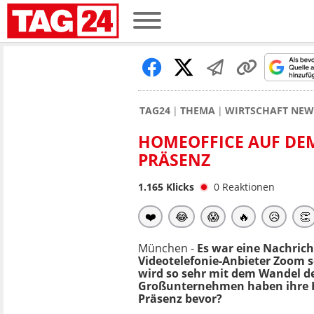
TAG24
THEMA
WIRTSCHAFT NEW
HOMEOFFICE AUF DE
PRÄSENZ
1.165
Klicks
0
Reaktionen
❤️
😂
😱
🔥
😥
👏
München -
Es war eine Nachric
Videotelefonie-Anbieter Zoom s
wird so sehr mit dem Wandel d
Großunternehmen haben ihre Ho
Präsenz bevor?