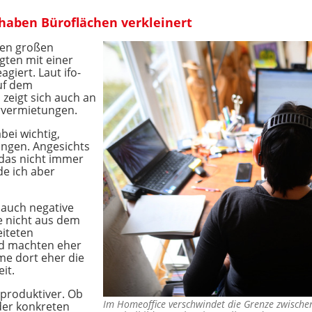
aben Büroflächen verkleinert
den großen
gten mit einer
giert. Laut ifo-
uf dem
zeigt sich auch an
rvermietungen.
bei wichtig,
ngen. Angesichts
 das nicht immer
e ich aber
 auch negative
e nicht aus dem
eiteten
nd machten eher
e dort eher die
it.
 produktiver. Ob
Im Homeoffice verschwindet die Grenze zwischen 
 der konkreten