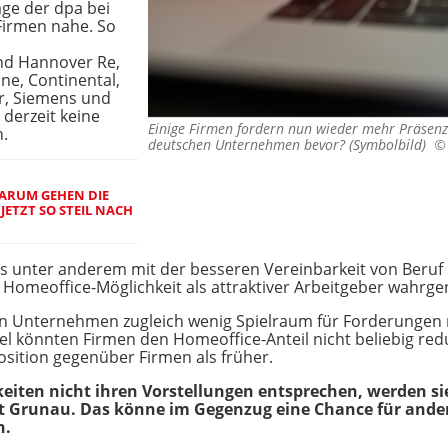
age der dpa bei
Firmen nahe. So
nd Hannover Re,
ne, Continental,
r, Siemens und
derzeit keine
Einige Firmen fordern nun wieder mehr Präsenz
.
deutschen Unternehmen bevor? (Symbolbild) 
DARUM GEHEN DIE
JETZT SO STEIL NACH
unter anderem mit der besseren Vereinbarkeit von Beruf u
die Homeoffice-Möglichkeit als attraktiver Arbeitgeber wah
en Unternehmen zugleich wenig Spielraum für Forderungen 
el könnten Firmen den Homeoffice-Anteil nicht beliebig red
osition gegenüber Firmen als früher.
eiten nicht ihren Vorstellungen entsprechen, werden s
t Grunau. Das könne im Gegenzug eine Chance für ander
n.