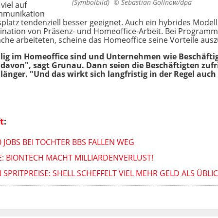
(Symbolbild) ©
Sebastian Gollnow/dpa
viel auf
mmunikation
platz tendenziell besser geeignet. Auch ein hybrides Modell
nation von Präsenz- und Homeoffice-Arbeit. Bei Programmie
ache arbeiteten, scheine das Homeoffice seine Vorteile ausz
illig im Homeoffice sind und Unternehmen wie Beschäfti
en davon", sagt Grunau. Dann seien die Beschäftigten z
änger. "Und das wirkt sich langfristig in der Regel auch 
t
:
 JOBS BEI TOCHTER BBS FALLEN WEG
: BIONTECH MACHT MILLIARDENVERLUST!
RITPREISE: SHELL SCHEFFELT VIEL MEHR GELD ALS ÜBLICH