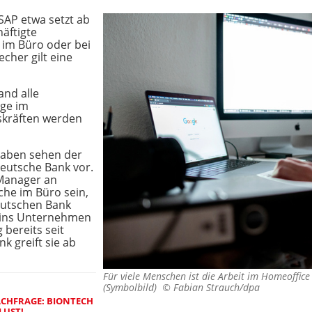
SAP etwa setzt ab
äftigte
 im Büro oder bei
cher gilt eine
and alle
age im
skräften werden
gaben sehen der
eutsche Bank vor.
Manager an
che im Büro sein,
Deutschen Bank
n ins Unternehmen
 bereits seit
 greift sie ab
Für viele Menschen ist die Arbeit im Homeoffic
(Symbolbild) ©
Fabian Strauch/dpa
ACHFRAGE: BIONTECH
LUST!