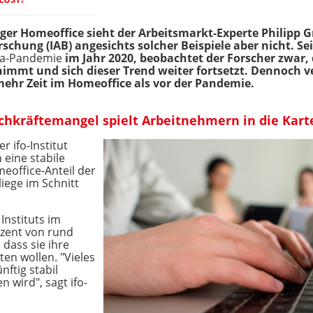
ger Homeoffice sieht der Arbeitsmarkt-Experte Philipp 
schung (IAB) angesichts solcher Beispiele aber nicht. S
ona-Pandemie
im Jahr 2020, beobachtet der Forscher zwar,
immt und sich dieser Trend weiter fortsetzt. Dennoch v
ehr Zeit im Homeoffice als vor der Pandemie.
chkräftemangel spielt Arbeitnehmern in die Kart
ifo-Institut
 eine stabile
meoffice-Anteil der
liege im Schnitt
Instituts im
zent von rund
dass sie ihre
en wollen. "Vieles
nftig stabil
 wird", sagt ifo-