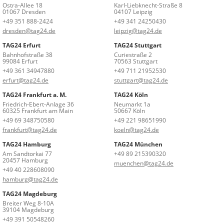
Ostra-Allee 18
Karl-Liebknecht-Straße 8
01067 Dresden
04107 Leipzig
+49 351 888-2424
+49 341 24250430
dresden@tag24.de
leipzig@tag24.de
TAG24 Erfurt
TAG24 Stuttgart
Bahnhofstraße 38
Curiestraße 2
99084 Erfurt
70563 Stuttgart
+49 361 34947880
+49 711 21952530
erfurt@tag24.de
stuttgart@tag24.de
TAG24 Frankfurt a. M.
TAG24 Köln
Friedrich-Ebert-Anlage 36
Neumarkt 1a
60325 Frankfurt am Main
50667 Köln
+49 69 348750580
+49 221 98651990
frankfurt@tag24.de
koeln@tag24.de
TAG24 Hamburg
TAG24 München
Am Sandtorkai 77
+49 89 215390320
20457 Hamburg
muenchen@tag24.de
+49 40 228608090
hamburg@tag24.de
TAG24 Magdeburg
Breiter Weg 8-10A
39104 Magdeburg
+49 391 50548260