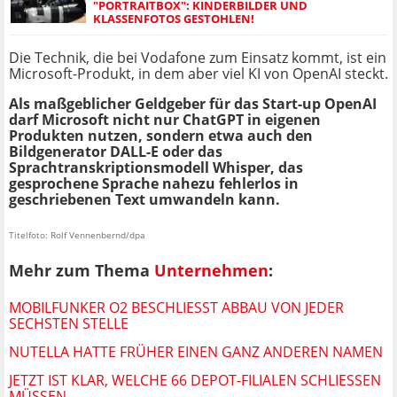
"PORTRAITBOX": KINDERBILDER UND
KLASSENFOTOS GESTOHLEN!
Die Technik, die bei Vodafone zum Einsatz kommt, ist ein
Microsoft-Produkt, in dem aber viel KI von OpenAI steckt.
Als maßgeblicher Geldgeber für das Start-up OpenAI
darf Microsoft nicht nur ChatGPT in eigenen
Produkten nutzen, sondern etwa auch den
Bildgenerator DALL-E oder das
Sprachtranskriptionsmodell Whisper, das
gesprochene Sprache nahezu fehlerlos in
geschriebenen Text umwandeln kann.
Titelfoto: Rolf Vennenbernd/dpa
Mehr zum Thema
Unternehmen
:
MOBILFUNKER O2 BESCHLIESST ABBAU VON JEDER S
ECHSTEN STELLE
NUTELLA HATTE FRÜHER EINEN GANZ ANDEREN NAMEN
JETZT IST KLAR, WELCHE 66 DEPOT-FILIALEN SCHLIESSEN M
ÜSSEN