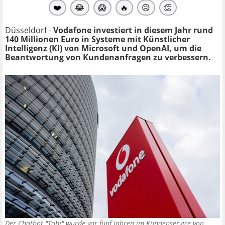
❤️
😂
😱
🔥
😥
👏
Düsseldorf -
Vodafone investiert in diesem Jahr rund
140 Millionen Euro in Systeme mit Künstlicher
Intelligenz (KI) von Microsoft und OpenAI, um die
Beantwortung von Kundenanfragen zu verbessern.
Der Chatbot "Tobi" wurde vor fünf Jahren im Kundenservice von