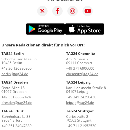
Unsere Redaktionen direkt für Dich vor Ort:
TAG24 Berlin
TAG24 Chemnitz
Schönhauser Allee 36
Am Rathaus 2
10435 Berlin
09111 Chemnitz
+49 30 120880900
+49 371 6906600
berlin@tag24.de
chemnitz@tag24.de
TAG24 Dresden
TAG24 Leipzig
Ostra-Allee 18
Karl-Liebknecht-Straße 8
01067 Dresden
04107 Leipzig
+49 351 888-2424
+49 341 24250430
dresden@tag24.de
leipzig@tag24.de
TAG24 Erfurt
TAG24 Stuttgart
Bahnhofstraße 38
Curiestraße 2
99084 Erfurt
70563 Stuttgart
+49 361 34947880
+49 711 21952530