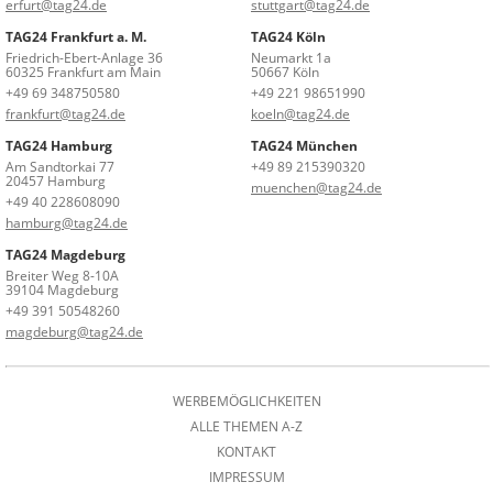
erfurt@tag24.de
stuttgart@tag24.de
TAG24 Frankfurt a. M.
TAG24 Köln
Friedrich-Ebert-Anlage 36
Neumarkt 1a
60325 Frankfurt am Main
50667 Köln
+49 69 348750580
+49 221 98651990
frankfurt@tag24.de
koeln@tag24.de
TAG24 Hamburg
TAG24 München
Am Sandtorkai 77
+49 89 215390320
20457 Hamburg
muenchen@tag24.de
+49 40 228608090
hamburg@tag24.de
TAG24 Magdeburg
Breiter Weg 8-10A
39104 Magdeburg
+49 391 50548260
magdeburg@tag24.de
WERBEMÖGLICHKEITEN
ALLE THEMEN A-Z
KONTAKT
IMPRESSUM