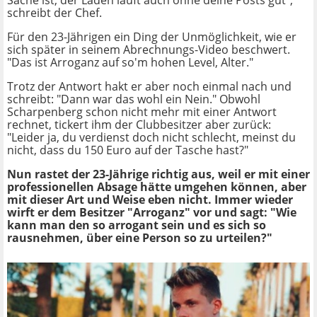
Sache ist, der Laden läuft auch ohne deine Posts gut",
schreibt der Chef.
Für den 23-Jährigen ein Ding der Unmöglichkeit, wie er
sich später in seinem Abrechnungs-Video beschwert.
"Das ist Arroganz auf so'm hohen Level, Alter."
Trotz der Antwort hakt er aber noch einmal nach und
schreibt: "Dann war das wohl ein Nein." Obwohl
Scharpenberg schon nicht mehr mit einer Antwort
rechnet, tickert ihm der Clubbesitzer aber zurück:
"Leider ja, du verdienst doch nicht schlecht, meinst du
nicht, dass du 150 Euro auf der Tasche hast?"
Nun rastet der 23-Jährige richtig aus, weil er mit einer
professionellen Absage hätte umgehen können, aber
mit dieser Art und Weise eben nicht. Immer wieder
wirft er dem Besitzer "Arroganz" vor und sagt: "Wie
kann man den so arrogant sein und es sich so
rausnehmen, über eine Person so zu urteilen?"