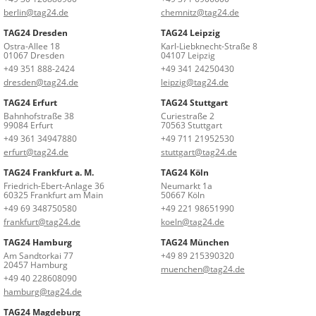
berlin@tag24.de
chemnitz@tag24.de
TAG24 Dresden
TAG24 Leipzig
Ostra-Allee 18
Karl-Liebknecht-Straße 8
01067 Dresden
04107 Leipzig
+49 351 888-2424
+49 341 24250430
dresden@tag24.de
leipzig@tag24.de
TAG24 Erfurt
TAG24 Stuttgart
Bahnhofstraße 38
Curiestraße 2
99084 Erfurt
70563 Stuttgart
+49 361 34947880
+49 711 21952530
erfurt@tag24.de
stuttgart@tag24.de
TAG24 Frankfurt a. M.
TAG24 Köln
Friedrich-Ebert-Anlage 36
Neumarkt 1a
60325 Frankfurt am Main
50667 Köln
+49 69 348750580
+49 221 98651990
frankfurt@tag24.de
koeln@tag24.de
TAG24 Hamburg
TAG24 München
Am Sandtorkai 77
+49 89 215390320
20457 Hamburg
muenchen@tag24.de
+49 40 228608090
hamburg@tag24.de
TAG24 Magdeburg