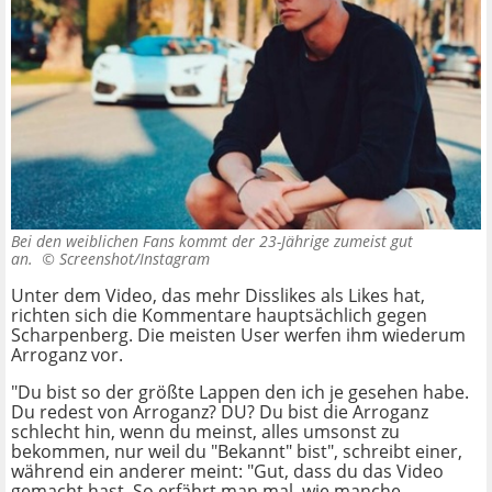
Bei den weiblichen Fans kommt der 23-Jährige zumeist gut
an. ©
Screenshot/Instagram
Unter dem Video, das mehr Disslikes als Likes hat,
richten sich die Kommentare hauptsächlich gegen
Scharpenberg. Die meisten User werfen ihm wiederum
Arroganz vor.
"Du bist so der größte Lappen den ich je gesehen habe.
Du redest von Arroganz? DU? Du bist die Arroganz
schlecht hin, wenn du meinst, alles umsonst zu
bekommen, nur weil du "Bekannt" bist", schreibt einer,
während ein anderer meint: "Gut, dass du das Video
gemacht hast. So erfährt man mal, wie manche