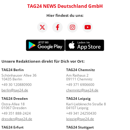
TAG24 NEWS Deutschland GmbH
Hier findest du uns:
Unsere Redaktionen direkt für Dich vor Ort:
TAG24 Berlin
TAG24 Chemnitz
Schönhauser Allee 36
Am Rathaus 2
10435 Berlin
09111 Chemnitz
+49 30 120880900
+49 371 6906600
berlin@tag24.de
chemnitz@tag24.de
TAG24 Dresden
TAG24 Leipzig
Ostra-Allee 18
Karl-Liebknecht-Straße 8
01067 Dresden
04107 Leipzig
+49 351 888-2424
+49 341 24250430
dresden@tag24.de
leipzig@tag24.de
TAG24 Erfurt
TAG24 Stuttgart