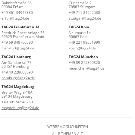
Bahnhofstraße 38
Curiestraße 2
99084 Erfurt
70563 Stuttgart
+49 361 34947880
+49 711 21952530
erfurt@tag24.de
stuttgart@tag24.de
TAG24 Frankfurt a. M.
TAG24 Köln
Friedrich-Ebert-Anlage 36
Neumarkt 1a
60325 Frankfurt am Main
50667 Köln
+49 69 348750580
+49 221 98651990
frankfurt@tag24.de
koeln@tag24.de
TAG24 Hamburg
TAG24 München
Am Sandtorkai 77
+49 89 215390320
20457 Hamburg
muenchen@tag24.de
+49 40 228608090
hamburg@tag24.de
TAG24 Magdeburg
Breiter Weg 8-10A
39104 Magdeburg
+49 391 50548260
magdeburg@tag24.de
WERBEMÖGLICHKEITEN
ALLE THEMEN A-Z