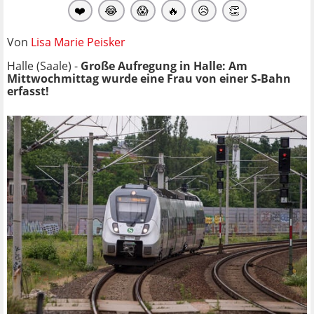
❤️
😂
😱
🔥
😥
👏
Von
Lisa Marie Peisker
Halle (Saale) -
Große Aufregung in Halle: Am
Mittwochmittag wurde eine Frau von einer S-Bahn
erfasst!