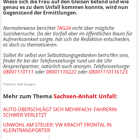
Wieso sich die Frau auf den Gleisen befand und wie
genau es zu dem Unfall kommen konnte, wird nun
Gegenstand der Ermittlungen.
Normalerweise berichtet
TAG24
nicht über mögliche
Suizidversuche.
Da der Vorfall aber im öffentlichen Raum für
Aufmerksamkeit sorgte
, hat sich die Redaktion entschieden,
es doch zu thematisieren.
Solltet Ihr selbst von Selbsttötungsgedanken betroﬀen sein,
findet Ihr bei der Telefonseelsorge
rund um die Uhr
Ansprechpartner, natürlich auch anonym. Telefonseelsorge:
08001110111
oder
08001110222
oder
08001110116123
.
Titelfoto: Ralf Seegers
Mehr zum Thema
Sachsen-Anhalt Unfall
:
AUTO ÜBERSCHLÄGT SICH MEHRFACH: FAHRERIN
SCHWER VERLETZT
UNWOHL AM STEUER: VW KRACHT FRONTAL IN
KLEINTRANSPORTER