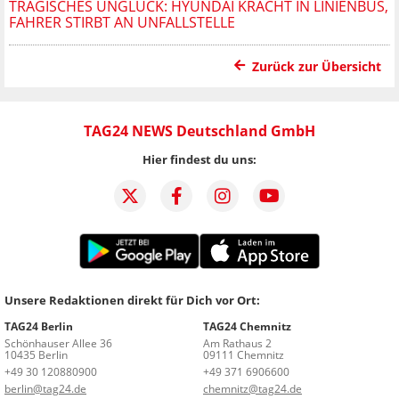
TRAGISCHES UNGLÜCK: HYUNDAI KRACHT IN LINIENBUS,
FAHRER STIRBT AN UNFALLSTELLE
Zurück zur Übersicht
TAG24 NEWS Deutschland GmbH
Hier findest du uns:
Unsere Redaktionen direkt für Dich vor Ort:
TAG24 Berlin
TAG24 Chemnitz
Schönhauser Allee 36
Am Rathaus 2
10435 Berlin
09111 Chemnitz
+49 30 120880900
+49 371 6906600
berlin@tag24.de
chemnitz@tag24.de