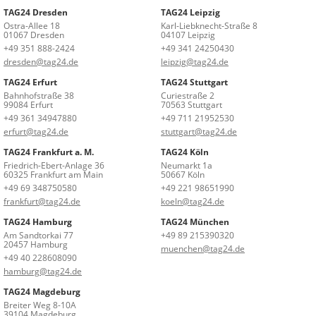
TAG24 Dresden
TAG24 Leipzig
Ostra-Allee 18
Karl-Liebknecht-Straße 8
01067 Dresden
04107 Leipzig
+49 351 888-2424
+49 341 24250430
dresden@tag24.de
leipzig@tag24.de
TAG24 Erfurt
TAG24 Stuttgart
Bahnhofstraße 38
Curiestraße 2
99084 Erfurt
70563 Stuttgart
+49 361 34947880
+49 711 21952530
erfurt@tag24.de
stuttgart@tag24.de
TAG24 Frankfurt a. M.
TAG24 Köln
Friedrich-Ebert-Anlage 36
Neumarkt 1a
60325 Frankfurt am Main
50667 Köln
+49 69 348750580
+49 221 98651990
frankfurt@tag24.de
koeln@tag24.de
TAG24 Hamburg
TAG24 München
Am Sandtorkai 77
+49 89 215390320
20457 Hamburg
muenchen@tag24.de
+49 40 228608090
hamburg@tag24.de
TAG24 Magdeburg
Breiter Weg 8-10A
39104 Magdeburg