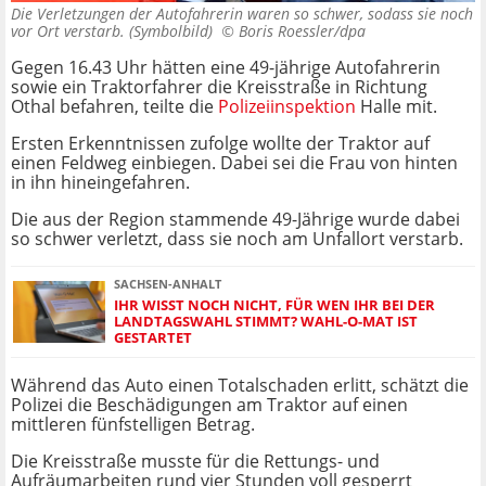
Die Verletzungen der Autofahrerin waren so schwer, sodass sie noch
vor Ort verstarb. (Symbolbild) ©
Boris Roessler/dpa
Gegen 16.43 Uhr hätten eine 49-jährige Autofahrerin
sowie ein Traktorfahrer die Kreisstraße in Richtung
Othal befahren, teilte die
Polizeiinspektion
Halle mit.
Ersten Erkenntnissen zufolge wollte der Traktor auf
einen Feldweg einbiegen. Dabei sei die Frau von hinten
in ihn hineingefahren.
Die aus der Region stammende 49-Jährige wurde dabei
so schwer verletzt, dass sie noch am Unfallort verstarb.
SACHSEN-ANHALT
IHR WISST NOCH NICHT, FÜR WEN IHR BEI DER
LANDTAGSWAHL STIMMT? WAHL-O-MAT IST
GESTARTET
Während das Auto einen Totalschaden erlitt, schätzt die
Polizei die Beschädigungen am Traktor auf einen
mittleren fünfstelligen Betrag.
Die Kreisstraße musste für die Rettungs- und
Aufräumarbeiten rund vier Stunden voll gesperrt