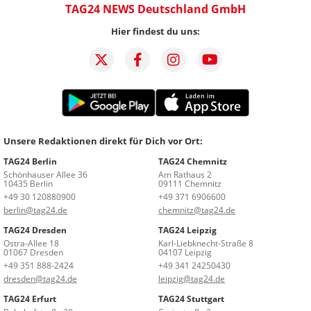
TAG24 NEWS Deutschland GmbH
Hier findest du uns:
Unsere Redaktionen direkt für Dich vor Ort:
TAG24 Berlin
TAG24 Chemnitz
Schönhauser Allee 36
Am Rathaus 2
10435 Berlin
09111 Chemnitz
+49 30 120880900
+49 371 6906600
berlin@tag24.de
chemnitz@tag24.de
TAG24 Dresden
TAG24 Leipzig
Ostra-Allee 18
Karl-Liebknecht-Straße 8
01067 Dresden
04107 Leipzig
+49 351 888-2424
+49 341 24250430
dresden@tag24.de
leipzig@tag24.de
TAG24 Erfurt
TAG24 Stuttgart