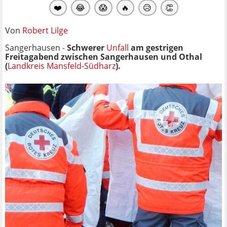
❤️
😂
😱
🔥
😥
👏
Von
Robert Lilge
Sangerhausen -
Schwerer
Unfall
am gestrigen
Freitagabend zwischen Sangerhausen und Othal
(
Landkreis Mansfeld-Südharz
).