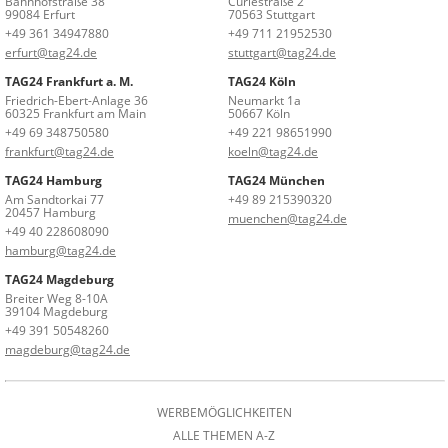
Bahnhofstraße 38
Curiestraße 2
99084 Erfurt
70563 Stuttgart
+49 361 34947880
+49 711 21952530
erfurt@tag24.de
stuttgart@tag24.de
TAG24 Frankfurt a. M.
TAG24 Köln
Friedrich-Ebert-Anlage 36
Neumarkt 1a
60325 Frankfurt am Main
50667 Köln
+49 69 348750580
+49 221 98651990
frankfurt@tag24.de
koeln@tag24.de
TAG24 Hamburg
TAG24 München
Am Sandtorkai 77
+49 89 215390320
20457 Hamburg
muenchen@tag24.de
+49 40 228608090
hamburg@tag24.de
TAG24 Magdeburg
Breiter Weg 8-10A
39104 Magdeburg
+49 391 50548260
magdeburg@tag24.de
WERBEMÖGLICHKEITEN
ALLE THEMEN A-Z