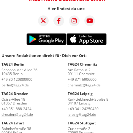
Hier findest du uns:
Unsere Redaktionen direkt für Dich vor Ort:
TAG24 Berlin
TAG24 Chemnitz
Schönhauser Allee 36
Am Rathaus 2
10435 Berlin
09111 Chemnitz
+49 30 120880900
+49 371 6906600
berlin@tag24.de
chemnitz@tag24.de
TAG24 Dresden
TAG24 Leipzig
Ostra-Allee 18
Karl-Liebknecht-Straße 8
01067 Dresden
04107 Leipzig
+49 351 888-2424
+49 341 24250430
dresden@tag24.de
leipzig@tag24.de
TAG24 Erfurt
TAG24 Stuttgart
Bahnhofstraße 38
Curiestraße 2
99084 Erfurt
70563 Stuttgart