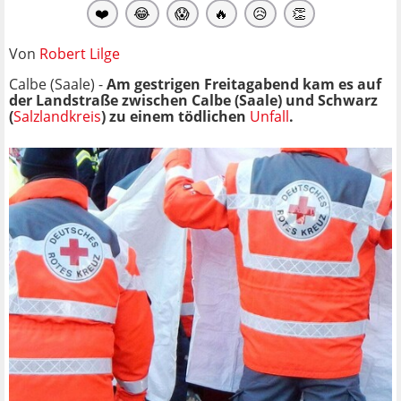
❤️
😂
😱
🔥
😥
👏
Von
Robert Lilge
Calbe (Saale) -
Am gestrigen Freitagabend kam es auf
der Landstraße zwischen Calbe (Saale) und Schwarz
(
Salzlandkreis
) zu einem tödlichen
Unfall
.