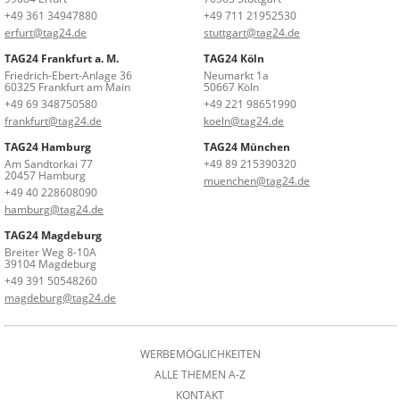
+49 361 34947880
+49 711 21952530
erfurt@tag24.de
stuttgart@tag24.de
TAG24 Frankfurt a. M.
TAG24 Köln
Friedrich-Ebert-Anlage 36
Neumarkt 1a
60325 Frankfurt am Main
50667 Köln
+49 69 348750580
+49 221 98651990
frankfurt@tag24.de
koeln@tag24.de
TAG24 Hamburg
TAG24 München
Am Sandtorkai 77
+49 89 215390320
20457 Hamburg
muenchen@tag24.de
+49 40 228608090
hamburg@tag24.de
TAG24 Magdeburg
Breiter Weg 8-10A
39104 Magdeburg
+49 391 50548260
magdeburg@tag24.de
WERBEMÖGLICHKEITEN
ALLE THEMEN A-Z
KONTAKT