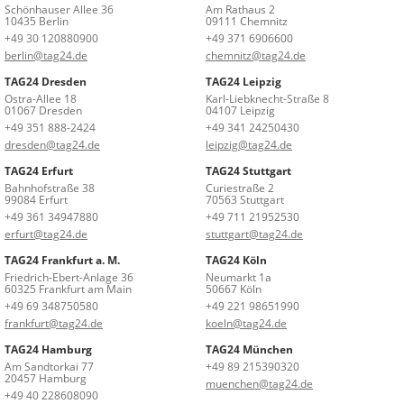
Schönhauser Allee 36
Am Rathaus 2
10435 Berlin
09111 Chemnitz
+49 30 120880900
+49 371 6906600
berlin@tag24.de
chemnitz@tag24.de
TAG24 Dresden
TAG24 Leipzig
Ostra-Allee 18
Karl-Liebknecht-Straße 8
01067 Dresden
04107 Leipzig
+49 351 888-2424
+49 341 24250430
dresden@tag24.de
leipzig@tag24.de
TAG24 Erfurt
TAG24 Stuttgart
Bahnhofstraße 38
Curiestraße 2
99084 Erfurt
70563 Stuttgart
+49 361 34947880
+49 711 21952530
erfurt@tag24.de
stuttgart@tag24.de
TAG24 Frankfurt a. M.
TAG24 Köln
Friedrich-Ebert-Anlage 36
Neumarkt 1a
60325 Frankfurt am Main
50667 Köln
+49 69 348750580
+49 221 98651990
frankfurt@tag24.de
koeln@tag24.de
TAG24 Hamburg
TAG24 München
Am Sandtorkai 77
+49 89 215390320
20457 Hamburg
muenchen@tag24.de
+49 40 228608090