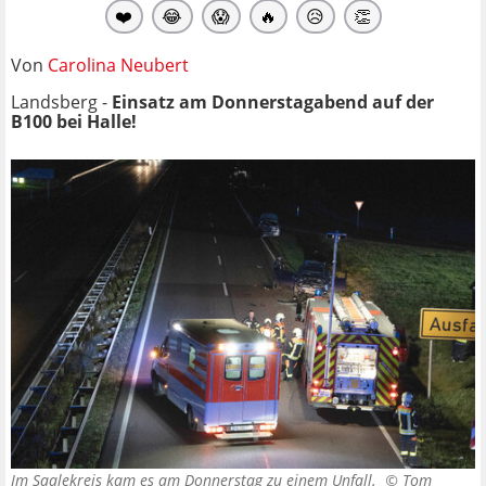
❤️
😂
😱
🔥
😥
👏
Von
Carolina Neubert
Landsberg -
Einsatz am Donnerstagabend auf der
B100 bei Halle!
Im Saalekreis kam es am Donnerstag zu einem Unfall. ©
Tom