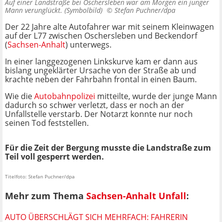
Auf einer Landstraße bei Oschersleben war am Morgen ein junger
Mann verunglückt. (Symbolbild) ©
Stefan Puchner/dpa
Der 22 Jahre alte Autofahrer war mit seinem Kleinwagen
auf der L77 zwischen Oschersleben und Beckendorf
(
Sachsen-Anhalt
) unterwegs.
In einer langgezogenen Linkskurve kam er dann aus
bislang ungeklärter Ursache von der Straße ab und
krachte neben der Fahrbahn frontal in einen Baum.
Wie die
Autobahnpolizei
mitteilte, wurde der junge Mann
dadurch so schwer verletzt, dass er noch an der
Unfallstelle verstarb. Der Notarzt konnte nur noch
seinen Tod feststellen.
Für die Zeit der Bergung musste die Landstraße zum
Teil voll gesperrt werden.
Titelfoto: Stefan Puchner/dpa
Mehr zum Thema
Sachsen-Anhalt Unfall
:
AUTO ÜBERSCHLÄGT SICH MEHRFACH: FAHRERIN