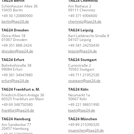
TAG24 Berlin
TAG24 Chemnitz
Schönhauser Allee 36
Am Rathaus 2
10435 Berlin
09111 Chemnitz
+49 30 120880900
+49 371 6906600
berlin@tag24.de
chemnitz@tag24.de
TAG24 Dresden
TAG24 Leipzig
Ostra-Allee 18
Karl-Liebknecht-Straße 8
01067 Dresden
04107 Leipzig
+49 351 888-2424
+49 341 24250430
dresden@tag24.de
leipzig@tag24.de
TAG24 Erfurt
TAG24 Stuttgart
Bahnhofstraße 38
Curiestraße 2
99084 Erfurt
70563 Stuttgart
+49 361 34947880
+49 711 21952530
erfurt@tag24.de
stuttgart@tag24.de
TAG24 Frankfurt a. M.
TAG24 Köln
Friedrich-Ebert-Anlage 36
Neumarkt 1a
60325 Frankfurt am Main
50667 Köln
+49 69 348750580
+49 221 98651990
frankfurt@tag24.de
koeln@tag24.de
TAG24 Hamburg
TAG24 München
Am Sandtorkai 77
+49 89 215390320
20457 Hamburg
muenchen@tag24.de