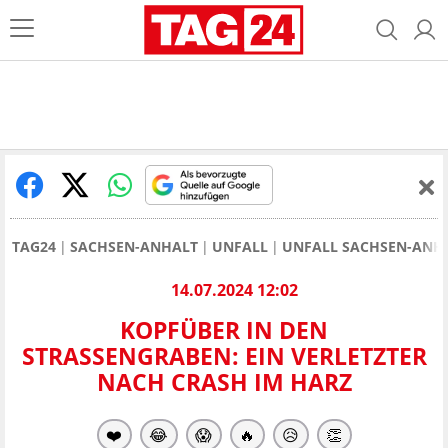
TAG24
SACHSEN-ANHALT
UNFALL
UNFALL SACHSEN-ANH
14.07.2024 12:02
KOPFÜBER IN DEN
STRASSENGRABEN: EIN VERLETZTER N
ACH CRASH IM HARZ
❤️
😂
😱
🔥
😥
👏