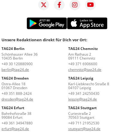
Unsere Redaktionen direkt für Dich vor Ort:
TAG24 Berlin
TAG24 Chemnitz
Schönhauser Allee 36
Am Rathaus 2
10435 Berlin
09111 Chemnitz
+49 30 120880900
+49 371 6906600
berlin@tag24.de
chemnitz@tag24.de
TAG24 Dresden
TAG24 Leipzig
Ostra-Allee 18
Karl-Liebknecht-Straße 8
01067 Dresden
04107 Leipzig
+49 351 888-2424
+49 341 24250430
dresden@tag24.de
leipzig@tag24.de
TAG24 Erfurt
TAG24 Stuttgart
Bahnhofstraße 38
Curiestraße 2
99084 Erfurt
70563 Stuttgart
+49 361 34947880
+49 711 21952530
erfurt@tag24.de
stuttgart@tag24.de