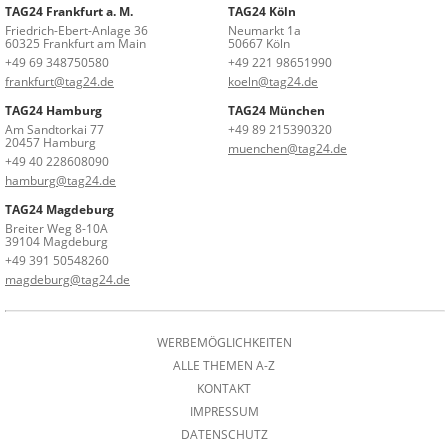
TAG24 Frankfurt a. M.
TAG24 Köln
Friedrich-Ebert-Anlage 36
Neumarkt 1a
60325 Frankfurt am Main
50667 Köln
+49 69 348750580
+49 221 98651990
frankfurt@tag24.de
koeln@tag24.de
TAG24 Hamburg
TAG24 München
Am Sandtorkai 77
+49 89 215390320
20457 Hamburg
muenchen@tag24.de
+49 40 228608090
hamburg@tag24.de
TAG24 Magdeburg
Breiter Weg 8-10A
39104 Magdeburg
+49 391 50548260
magdeburg@tag24.de
WERBEMÖGLICHKEITEN
ALLE THEMEN A-Z
KONTAKT
IMPRESSUM
DATENSCHUTZ