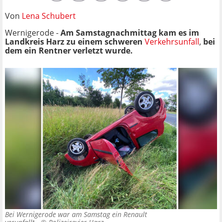
Von
Lena Schubert
Wernigerode -
Am Samstagnachmittag kam es im
Landkreis Harz zu einem schweren
Verkehrsunfall
,
bei
dem ein Rentner verletzt wurde.
Bei Wernigerode war am Samstag ein Renault