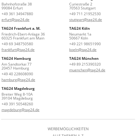
Bahnhofstraße 38
Curiestraße 2
99084 Erfurt
70563 Stuttgart
+49 361 34947880
+49 711 21952530
erfurt@tag24.de
stuttgart@tag24.de
TAG24 Frankfurt a. M.
TAG24 Köln
Friedrich-Ebert-Anlage 36
Neumarkt 1a
60325 Frankfurt am Main
50667 Köln
+49 69 348750580
+49 221 98651990
frankfurt@tag24.de
koeln@tag24.de
TAG24 Hamburg
TAG24 München
Am Sandtorkai 77
+49 89 215390320
20457 Hamburg
muenchen@tag24.de
+49 40 228608090
hamburg@tag24.de
TAG24 Magdeburg
Breiter Weg 8-10A
39104 Magdeburg
+49 391 50548260
magdeburg@tag24.de
WERBEMÖGLICHKEITEN
ALLE THEMEN A-Z