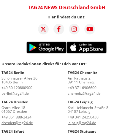
TAG24 NEWS Deutschland GmbH
Hier findest du uns:
Unsere Redaktionen direkt für Dich vor Ort:
TAG24 Berlin
TAG24 Chemnitz
Schönhauser Allee 36
Am Rathaus 2
10435 Berlin
09111 Chemnitz
+49 30 120880900
+49 371 6906600
berlin@tag24.de
chemnitz@tag24.de
TAG24 Dresden
TAG24 Leipzig
Ostra-Allee 18
Karl-Liebknecht-Straße 8
01067 Dresden
04107 Leipzig
+49 351 888-2424
+49 341 24250430
dresden@tag24.de
leipzig@tag24.de
TAG24 Erfurt
TAG24 Stuttgart