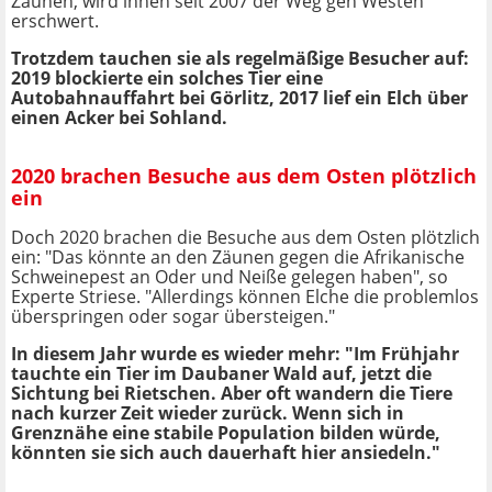
Zäunen, wird ihnen seit 2007 der Weg gen Westen
erschwert.
Trotzdem tauchen sie als regelmäßige Besucher auf:
2019 blockierte ein solches Tier eine
Autobahnauffahrt bei Görlitz, 2017 lief ein Elch über
einen Acker bei Sohland.
2020 brachen Besuche aus dem Osten plötzlich
ein
Doch 2020 brachen die Besuche aus dem Osten plötzlich
ein: "Das könnte an den Zäunen gegen die Afrikanische
Schweinepest an Oder und Neiße gelegen haben", so
Experte Striese. "Allerdings können Elche die problemlos
überspringen oder sogar übersteigen."
In diesem Jahr wurde es wieder mehr: "Im Frühjahr
tauchte ein Tier im Daubaner Wald auf, jetzt die
Sichtung bei Rietschen. Aber oft wandern die Tiere
nach kurzer Zeit wieder zurück. Wenn sich in
Grenznähe eine stabile Population bilden würde,
könnten sie sich auch dauerhaft hier ansiedeln."