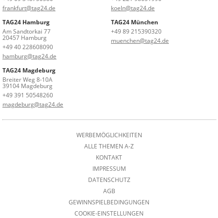
frankfurt@tag24.de
koeln@tag24.de
TAG24 Hamburg
TAG24 München
Am Sandtorkai 77
+49 89 215390320
20457 Hamburg
muenchen@tag24.de
+49 40 228608090
hamburg@tag24.de
TAG24 Magdeburg
Breiter Weg 8-10A
39104 Magdeburg
+49 391 50548260
magdeburg@tag24.de
WERBEMÖGLICHKEITEN
ALLE THEMEN A-Z
KONTAKT
IMPRESSUM
DATENSCHUTZ
AGB
GEWINNSPIELBEDINGUNGEN
COOKIE-EINSTELLUNGEN