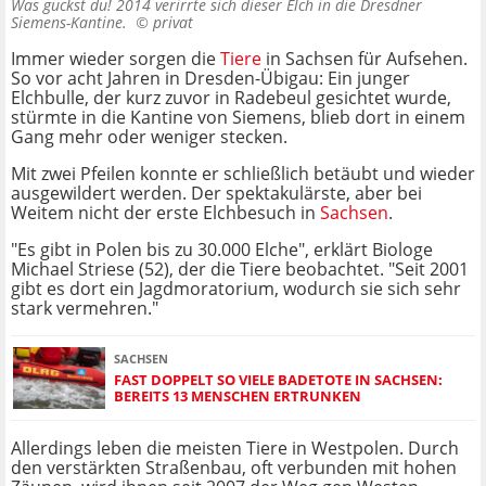
Was guckst du! 2014 verirrte sich dieser Elch in die Dresdner
Siemens-Kantine. ©
privat
Immer wieder sorgen die
Tiere
in Sachsen für Aufsehen.
So vor acht Jahren in Dresden-Übigau: Ein junger
Elchbulle, der kurz zuvor in Radebeul gesichtet wurde,
stürmte in die Kantine von Siemens, blieb dort in einem
Gang mehr oder weniger stecken.
Mit zwei Pfeilen konnte er schließlich betäubt und wieder
ausgewildert werden. Der spektakulärste, aber bei
Weitem nicht der erste Elchbesuch in
Sachsen
.
"Es gibt in Polen bis zu 30.000 Elche", erklärt Biologe
Michael Striese (52), der die Tiere beobachtet. "Seit 2001
gibt es dort ein Jagdmoratorium, wodurch sie sich sehr
stark vermehren."
SACHSEN
FAST DOPPELT SO VIELE BADETOTE IN SACHSEN:
BEREITS 13 MENSCHEN ERTRUNKEN
Allerdings leben die meisten Tiere in Westpolen. Durch
den verstärkten Straßenbau, oft verbunden mit hohen