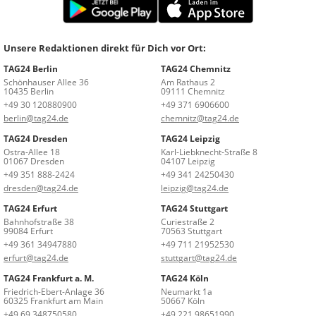
Unsere Redaktionen direkt für Dich vor Ort:
TAG24 Berlin
TAG24 Chemnitz
Schönhauser Allee 36
Am Rathaus 2
10435 Berlin
09111 Chemnitz
+49 30 120880900
+49 371 6906600
berlin@tag24.de
chemnitz@tag24.de
TAG24 Dresden
TAG24 Leipzig
Ostra-Allee 18
Karl-Liebknecht-Straße 8
01067 Dresden
04107 Leipzig
+49 351 888-2424
+49 341 24250430
dresden@tag24.de
leipzig@tag24.de
TAG24 Erfurt
TAG24 Stuttgart
Bahnhofstraße 38
Curiestraße 2
99084 Erfurt
70563 Stuttgart
+49 361 34947880
+49 711 21952530
erfurt@tag24.de
stuttgart@tag24.de
TAG24 Frankfurt a. M.
TAG24 Köln
Friedrich-Ebert-Anlage 36
Neumarkt 1a
60325 Frankfurt am Main
50667 Köln
+49 69 348750580
+49 221 98651990