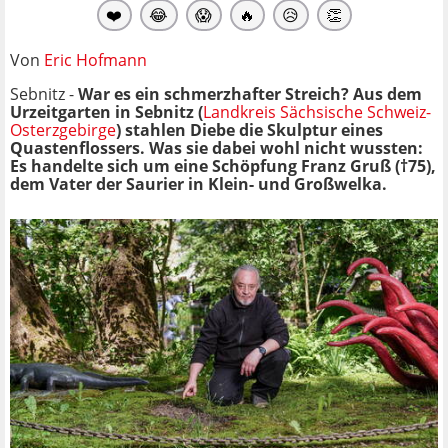
❤️
😂
😱
🔥
😥
👏
Von
Eric Hofmann
Sebnitz -
War es ein schmerzhafter Streich? Aus dem
Urzeitgarten in Sebnitz (
Landkreis Sächsische Schweiz-
Osterzgebirge
) stahlen Diebe die Skulptur eines
Quastenflossers. Was sie dabei wohl nicht wussten:
Es handelte sich um eine Schöpfung Franz Gruß (†75),
dem Vater der Saurier in Klein- und Großwelka.