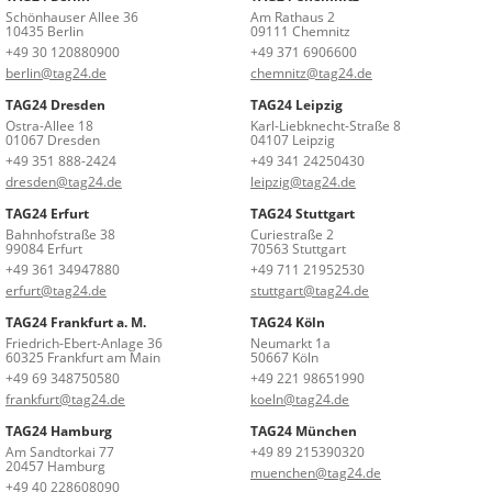
Schönhauser Allee 36
Am Rathaus 2
10435 Berlin
09111 Chemnitz
+49 30 120880900
+49 371 6906600
berlin@tag24.de
chemnitz@tag24.de
TAG24 Dresden
TAG24 Leipzig
Ostra-Allee 18
Karl-Liebknecht-Straße 8
01067 Dresden
04107 Leipzig
+49 351 888-2424
+49 341 24250430
dresden@tag24.de
leipzig@tag24.de
TAG24 Erfurt
TAG24 Stuttgart
Bahnhofstraße 38
Curiestraße 2
99084 Erfurt
70563 Stuttgart
+49 361 34947880
+49 711 21952530
erfurt@tag24.de
stuttgart@tag24.de
TAG24 Frankfurt a. M.
TAG24 Köln
Friedrich-Ebert-Anlage 36
Neumarkt 1a
60325 Frankfurt am Main
50667 Köln
+49 69 348750580
+49 221 98651990
frankfurt@tag24.de
koeln@tag24.de
TAG24 Hamburg
TAG24 München
Am Sandtorkai 77
+49 89 215390320
20457 Hamburg
muenchen@tag24.de
+49 40 228608090