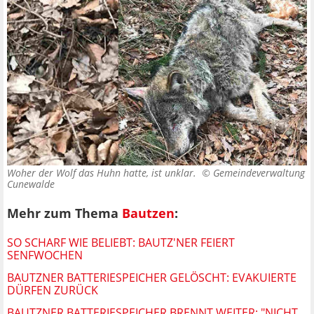
Woher der Wolf das Huhn hatte, ist unklar. ©
Gemeindeverwaltung
Cunewalde
Mehr zum Thema
Bautzen
:
SO SCHARF WIE BELIEBT: BAUTZ'NER FEIERT
SENFWOCHEN
BAUTZNER BATTERIESPEICHER GELÖSCHT: EVAKUIERTE
DÜRFEN ZURÜCK
BAUTZNER BATTERIESPEICHER BRENNT WEITER: "NICHT