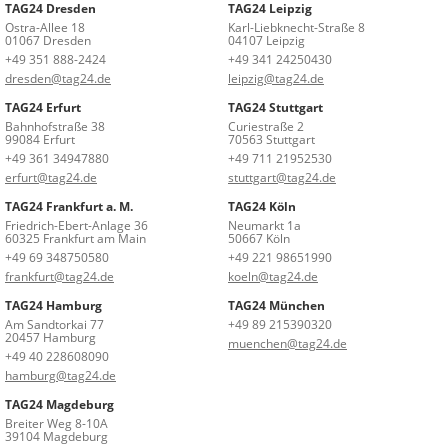
TAG24 Dresden
TAG24 Leipzig
Ostra-Allee 18
Karl-Liebknecht-Straße 8
01067 Dresden
04107 Leipzig
+49 351 888-2424
+49 341 24250430
dresden@tag24.de
leipzig@tag24.de
TAG24 Erfurt
TAG24 Stuttgart
Bahnhofstraße 38
Curiestraße 2
99084 Erfurt
70563 Stuttgart
+49 361 34947880
+49 711 21952530
erfurt@tag24.de
stuttgart@tag24.de
TAG24 Frankfurt a. M.
TAG24 Köln
Friedrich-Ebert-Anlage 36
Neumarkt 1a
60325 Frankfurt am Main
50667 Köln
+49 69 348750580
+49 221 98651990
frankfurt@tag24.de
koeln@tag24.de
TAG24 Hamburg
TAG24 München
Am Sandtorkai 77
+49 89 215390320
20457 Hamburg
muenchen@tag24.de
+49 40 228608090
hamburg@tag24.de
TAG24 Magdeburg
Breiter Weg 8-10A
39104 Magdeburg