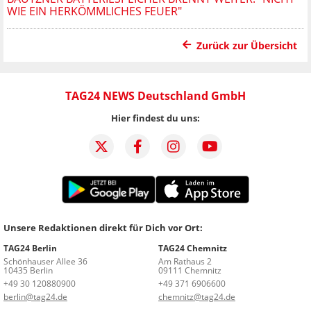
WIE EIN HERKÖMMLICHES FEUER"
Zurück zur Übersicht
TAG24 NEWS Deutschland GmbH
Hier findest du uns:
Unsere Redaktionen direkt für Dich vor Ort:
TAG24 Berlin
TAG24 Chemnitz
Schönhauser Allee 36
Am Rathaus 2
10435 Berlin
09111 Chemnitz
+49 30 120880900
+49 371 6906600
berlin@tag24.de
chemnitz@tag24.de