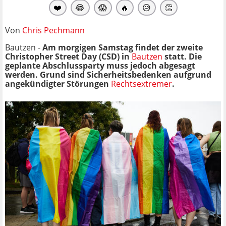
❤️
😂
😱
🔥
😥
👏
Von
Chris Pechmann
Bautzen -
Am morgigen Samstag findet der zweite
Christopher Street Day (CSD) in
Bautzen
statt. Die
geplante Abschlussparty muss jedoch abgesagt
werden. Grund sind Sicherheitsbedenken aufgrund
angekündigter Störungen
Rechtsextremer
.