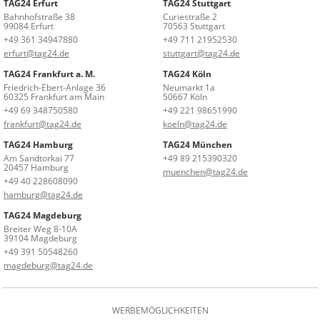
TAG24 Erfurt
TAG24 Stuttgart
Bahnhofstraße 38
Curiestraße 2
99084 Erfurt
70563 Stuttgart
+49 361 34947880
+49 711 21952530
erfurt@tag24.de
stuttgart@tag24.de
TAG24 Frankfurt a. M.
TAG24 Köln
Friedrich-Ebert-Anlage 36
Neumarkt 1a
60325 Frankfurt am Main
50667 Köln
+49 69 348750580
+49 221 98651990
frankfurt@tag24.de
koeln@tag24.de
TAG24 Hamburg
TAG24 München
Am Sandtorkai 77
+49 89 215390320
20457 Hamburg
muenchen@tag24.de
+49 40 228608090
hamburg@tag24.de
TAG24 Magdeburg
Breiter Weg 8-10A
39104 Magdeburg
+49 391 50548260
magdeburg@tag24.de
WERBEMÖGLICHKEITEN