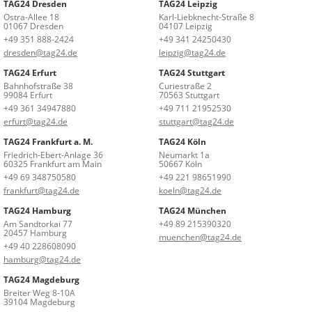
TAG24 Dresden
TAG24 Leipzig
Ostra-Allee 18
Karl-Liebknecht-Straße 8
01067 Dresden
04107 Leipzig
+49 351 888-2424
+49 341 24250430
dresden@tag24.de
leipzig@tag24.de
TAG24 Erfurt
TAG24 Stuttgart
Bahnhofstraße 38
Curiestraße 2
99084 Erfurt
70563 Stuttgart
+49 361 34947880
+49 711 21952530
erfurt@tag24.de
stuttgart@tag24.de
TAG24 Frankfurt a. M.
TAG24 Köln
Friedrich-Ebert-Anlage 36
Neumarkt 1a
60325 Frankfurt am Main
50667 Köln
+49 69 348750580
+49 221 98651990
frankfurt@tag24.de
koeln@tag24.de
TAG24 Hamburg
TAG24 München
Am Sandtorkai 77
+49 89 215390320
20457 Hamburg
muenchen@tag24.de
+49 40 228608090
hamburg@tag24.de
TAG24 Magdeburg
Breiter Weg 8-10A
39104 Magdeburg