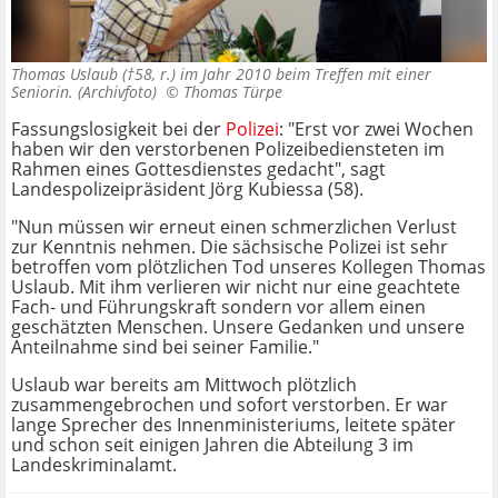
Thomas Uslaub (†58, r.) im Jahr 2010 beim Treffen mit einer
Seniorin. (Archivfoto) ©
Thomas Türpe
Fassungslosigkeit bei der
Polizei
: "Erst vor zwei Wochen
haben wir den verstorbenen Polizeibediensteten im
Rahmen eines Gottesdienstes gedacht", sagt
Landespolizeipräsident Jörg Kubiessa (58).
"Nun müssen wir erneut einen schmerzlichen Verlust
zur Kenntnis nehmen. Die sächsische Polizei ist sehr
betroffen vom plötzlichen Tod unseres Kollegen Thomas
Uslaub. Mit ihm verlieren wir nicht nur eine geachtete
Fach- und Führungskraft sondern vor allem einen
geschätzten Menschen. Unsere Gedanken und unsere
Anteilnahme sind bei seiner Familie."
Uslaub war bereits am Mittwoch plötzlich
zusammengebrochen und sofort verstorben. Er war
lange Sprecher des Innenministeriums, leitete später
und schon seit einigen Jahren die Abteilung 3 im
Landeskriminalamt.