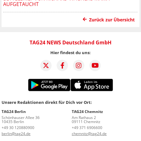
AUFGETAUCHT
Zurück zur Übersicht
TAG24 NEWS Deutschland GmbH
Hier findest du uns:
Unsere Redaktionen direkt für Dich vor Ort:
TAG24 Berlin
TAG24 Chemnitz
Schönhauser Allee 36
Am Rathaus 2
10435 Berlin
09111 Chemnitz
+49 30 120880900
+49 371 6906600
berlin@tag24.de
chemnitz@tag24.de