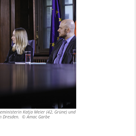
eministerin Katja Meier (42, Grüne) und
 in Dresden. ©
Amac Garbe