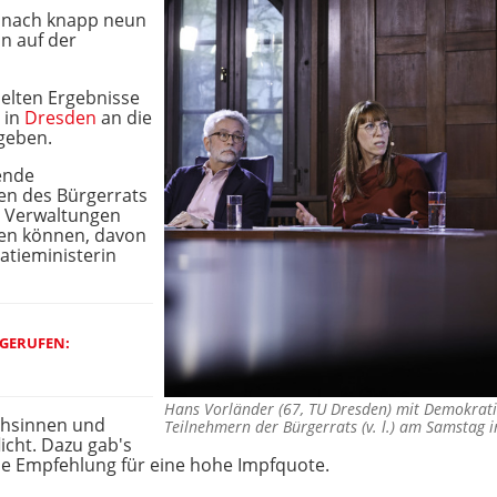
 nach knapp neun
n auf der
lten Ergebnisse
 in
Dresden
an die
geben.
ende
n des Bürgerrats
, Verwaltungen
sen können, davon
atieministerin
SGERUFEN:
Hans Vorländer (67, TU Dresden) mit Demokrati
chsinnen und
Teilnehmern der Bürgerrats (v. l.) am Samstag
icht. Dazu gab's
ie Empfehlung für eine hohe Impfquote.