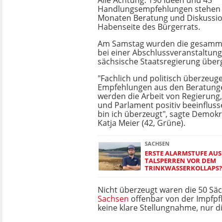
Alle Achtung: 190 Ideen und 43
Handlungsempfehlungen stehen
Monaten Beratung und Diskussio
Habenseite des Bürgerrats.
Am Samstag wurden die gesamme
bei einer Abschlussveranstaltung
sächsische Staatsregierung über
"Fachlich und politisch überzeug
Empfehlungen aus den Beratunge
werden die Arbeit von Regierung
und Parlament positiv beeinflus
bin ich überzeugt", sagte Demokr
Katja Meier (42, Grüne).
SACHSEN
ERSTE ALARMSTUFE AU
TALSPERREN VOR DEM
TRINKWASSERKOLLAPS?
Nicht überzeugt waren die 50 Sä
Sachsen
offenbar von der Impfpfl
keine klare Stellungnahme, nur d