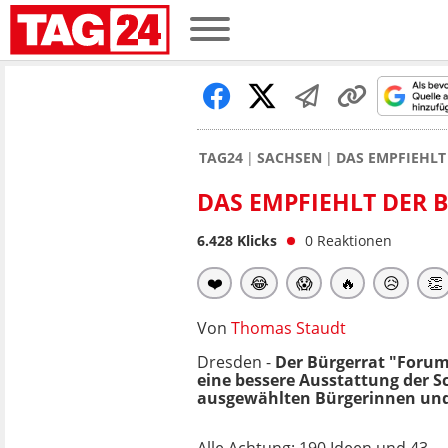
TAG24
SACHSEN
DAS EMPFIEHLT
DAS EMPFIEHLT DER 
6.428
Klicks
0
Reaktionen
❤️
😂
😱
🔥
😥
👏
Von
Thomas Staudt
Dresden -
Der Bürgerrat "Forum
eine bessere Ausstattung der S
ausgewählten Bürgerinnen und B