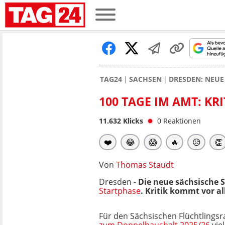
TAG24
SACHSEN
DRESDEN: NEUE
100 TAGE IM AMT: K
11.632
Klicks
0
Reaktionen
❤️
😂
😱
🔥
😥
👏
Von
Thomas Staudt
Dresden -
Die neue sächsische S
Startphase
. Kritik kommt vor al
Für den Sächsischen Flüchtlingsra