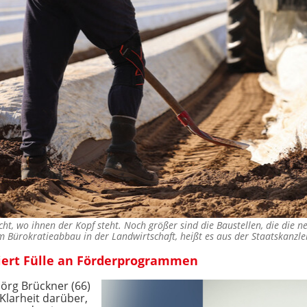
ht, wo ihnen der Kopf steht. Noch größer sind die Baustellen, die die ne
im Bürokratieabbau in der Landwirtschaft, heißt es aus der Staatskanzl
siert Fülle an Förderprogrammen
Jörg Brückner (66)
 Klarheit darüber,