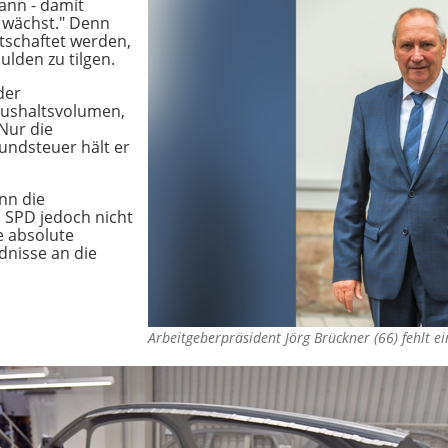
ann - damit
r wächst." Denn
tschaftet werden,
ulden zu tilgen.
der
ushaltsvolumen,
Nur die
undsteuer hält er
nn die
 SPD jedoch nicht
ie absolute
dnisse an die
Arbeitgeberpräsident Jörg Brückner (66) fehlt e