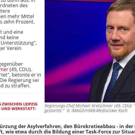
l zu dünn aus. In
ordneten des
itere
onen mehr Mittel
s zehn Prozent.
t und eine
ind keine
e Unterstützung",
ger Verein
mgegenüber
hmer
(49, CDU).
tet", betonte er in
 Die Regierung sei
d zu straffen.
 ZWISCHEN LEIPZIG
Regierungs-Chef Michael Kretschmer (49, CDU): 
 UND WERKSTATT-
gestartet." ©
IMAGO/HMB-Media/Uwe Koch
kürzung der Asylverfahren, den Bürokratieabbau - in der 
t, wie etwa durch die Bildung einer Task-Force zur Situa