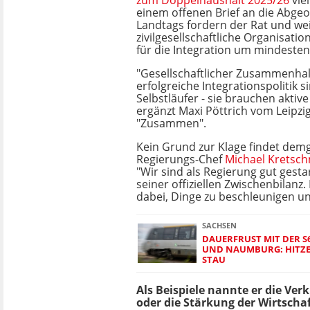
zum Doppelhaushalt 2025/26
vie
einem offenen Brief an die Abge
Landtags fordern der Rat und we
zivilgesellschaftliche Organisati
für die Integration um mindesten
"Gesellschaftlicher Zusammenhal
erfolgreiche Integrationspolitik s
Selbstläufer - sie brauchen aktiv
ergänzt Maxi Pöttrich vom Leipzi
"Zusammen".
Kein Grund zur Klage findet de
Regierungs-Chef
Michael Kretsc
"Wir sind als Regierung gut gestar
seiner offiziellen Zwischenbilanz.
dabei, Dinge zu beschleunigen un
SACHSEN
DAUERFRUST MIT DER S6
UND NAUMBURG: HITZE
STAU
Als Beispiele nannte er die Ver
oder die Stärkung der Wirtschaf