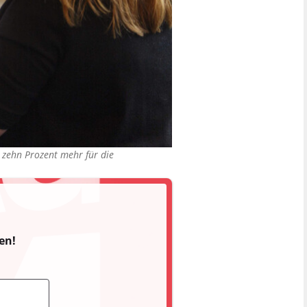
t zehn Prozent mehr für die
en!