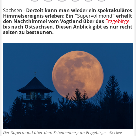
Sachsen -
Derzeit kann man wieder ein spektakuläres
Himmelsereignis erleben: Ein "
Supervollmond
" erhellt
den Nachthimmel vom Vogtland über das
Erzgebirge
bis nach Ostsachsen. Diesen Anblick gibt es nur recht
selten zu bestaunen.
Der Supermond über dem Scheibenberg im Erzgebirge. ©
Uwe