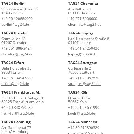
TAG24 Berlin
TAG24 Chemnitz
Schönhauser Allee 36
Am Rathaus 2
10435 Berlin
09111 Chemnitz
+49 30 120880900
+49 371 6906600
berlin@tag24.de
chemnitz@tag24.de
TAG24 Dresden
TAG24 Leipzig
Ostra-Allee 18
Karl-Liebknecht-Straße 8
01067 Dresden
04107 Leipzig
+49 351 888-2424
+49 341 24250430
dresden@tag24.de
leipzig@tag24.de
TAG24 Erfurt
TAG24 Stuttgart
Bahnhofstraße 38
Curiestraße 2
99084 Erfurt
70563 Stuttgart
+49 361 34947880
+49 711 21952530
erfurt@tag24.de
stuttgart@tag24.de
TAG24 Frankfurt a. M.
TAG24 Köln
Friedrich-Ebert-Anlage 36
Neumarkt 1a
60325 Frankfurt am Main
50667 Köln
+49 69 348750580
+49 221 98651990
frankfurt@tag24.de
koeln@tag24.de
TAG24 Hamburg
TAG24 München
Am Sandtorkai 77
+49 89 215390320
20457 Hamburg
muenchen@tag24.de