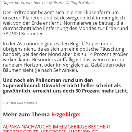
Supermond, wie hier bei Mülsen. ©
Ralph Köhler
Der Erdtrabant bewegt sich in einer Elipsenform um
unseren Planeten und ist deswegen nicht immer gleich
weit von der Erde entfernt. Normalerweise beträgt die
durchschnittliche Entfernung des Mondes zur Erde rund
382.900 Kilometer.
In der Astronomie gibt es den Begriff Supermond
übrigens nicht, da es sich um eine optische Täuschung
handelt, bei der der Mond aber bis zu 14 Prozent größer
wirken kann. Besonders auffällig ist das, wenn man ihn
nahe am Horizont oder im Vergleich zu Gebäuden oder
Bäumen sieht (je nach Sehwinkel).
Und noch ein Phänomen rund um den
Supervollmond: Obwohl er nicht heller scheint als
gewöhnlich, erreicht uns doch 30 Prozent mehr Licht.
Titelfoto: Uwe Meinhold
Mehr zum Thema
Erzgebirge
:
ALPAKA-NACHWUCHS IM ERZGEBIRGE BESCHERT
TIERPFLEGER TELLERGROSSE AUGENRINGE