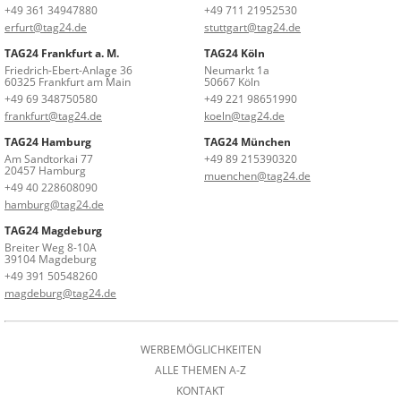
+49 361 34947880
+49 711 21952530
erfurt@tag24.de
stuttgart@tag24.de
TAG24 Frankfurt a. M.
TAG24 Köln
Friedrich-Ebert-Anlage 36
Neumarkt 1a
60325 Frankfurt am Main
50667 Köln
+49 69 348750580
+49 221 98651990
frankfurt@tag24.de
koeln@tag24.de
TAG24 Hamburg
TAG24 München
Am Sandtorkai 77
+49 89 215390320
20457 Hamburg
muenchen@tag24.de
+49 40 228608090
hamburg@tag24.de
TAG24 Magdeburg
Breiter Weg 8-10A
39104 Magdeburg
+49 391 50548260
magdeburg@tag24.de
WERBEMÖGLICHKEITEN
ALLE THEMEN A-Z
KONTAKT