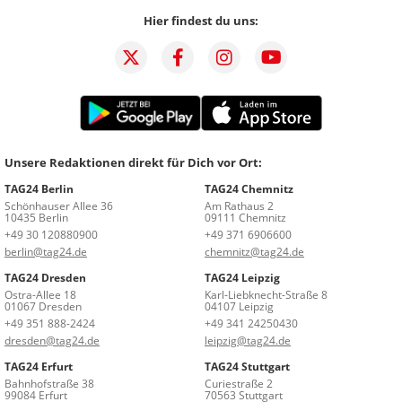
Hier findest du uns:
Unsere Redaktionen direkt für Dich vor Ort:
TAG24 Berlin
TAG24 Chemnitz
Schönhauser Allee 36
Am Rathaus 2
10435 Berlin
09111 Chemnitz
+49 30 120880900
+49 371 6906600
berlin@tag24.de
chemnitz@tag24.de
TAG24 Dresden
TAG24 Leipzig
Ostra-Allee 18
Karl-Liebknecht-Straße 8
01067 Dresden
04107 Leipzig
+49 351 888-2424
+49 341 24250430
dresden@tag24.de
leipzig@tag24.de
TAG24 Erfurt
TAG24 Stuttgart
Bahnhofstraße 38
Curiestraße 2
99084 Erfurt
70563 Stuttgart