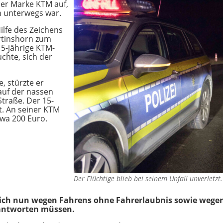
der Marke KTM auf,
 unterwegs war.
ilfe des Zeichens
artinshorn zum
15-jährige KTM-
chte, sich der
e, stürzte er
auf der nassen
traße. Der 15-
zt. An seiner KTM
wa 200 Euro.
Der Flüchtige blieb bei seinem Unfall unverletz
sich nun wegen Fahrens ohne Fahrerlaubnis sowie wegen
rantworten müssen.