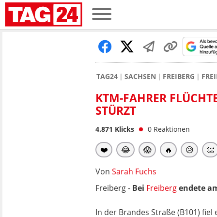
TAG24
SACHSEN
FREIBERG
FRE
KTM-FAHRER FLÜCHT
STÜRZT
4.871
Klicks
0
Reaktionen
❤️
😂
😱
🔥
😥
👏
Von
Sarah Fuchs
Freiberg -
Bei
Freiberg
endete am
In der Brandes Straße (B101) fiel e