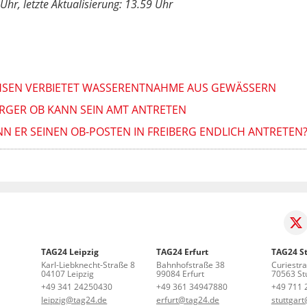
Uhr, letzte Aktualisierung: 13.59 Uhr
CHSEN VERBIETET WASSERENTNAHME AUS GEWÄSSERN
RGER OB KANN SEIN AMT ANTRETEN
NN ER SEINEN OB-POSTEN IN FREIBERG ENDLICH ANTRETEN
TAG24 Leipzig
TAG24 Erfurt
TAG24 St
Karl-Liebknecht-Straße 8
Bahnhofstraße 38
Curiestr
04107 Leipzig
99084 Erfurt
70563 Stu
+49 341 24250430
+49 361 34947880
+49 711 
leipzig@tag24.de
erfurt@tag24.de
stuttgar