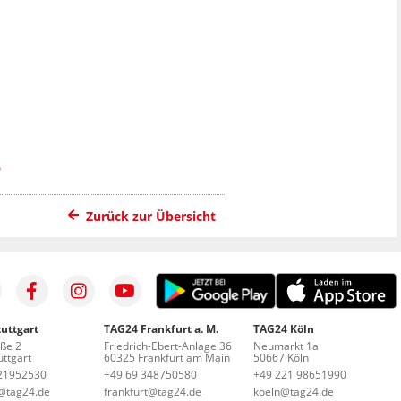
?
Zurück zur Übersicht
uttgart
TAG24 Frankfurt a. M.
TAG24 Köln
aße 2
Friedrich-Ebert-Anlage 36
Neumarkt 1a
ttgart
60325 Frankfurt am Main
50667 Köln
21952530
+49 69 348750580
+49 221 98651990
t@tag24.de
frankfurt@tag24.de
koeln@tag24.de