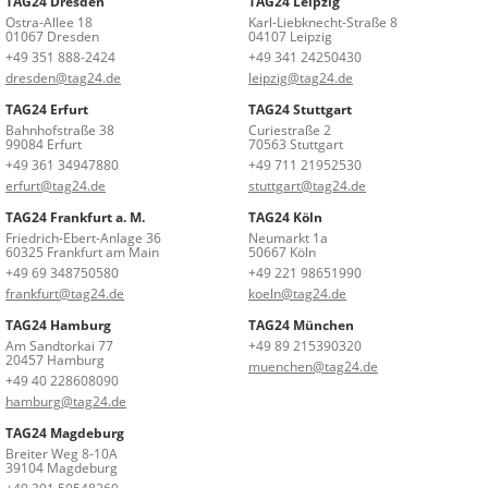
TAG24 Dresden
TAG24 Leipzig
Ostra-Allee 18
Karl-Liebknecht-Straße 8
01067 Dresden
04107 Leipzig
+49 351 888-2424
+49 341 24250430
dresden@tag24.de
leipzig@tag24.de
TAG24 Erfurt
TAG24 Stuttgart
Bahnhofstraße 38
Curiestraße 2
99084 Erfurt
70563 Stuttgart
+49 361 34947880
+49 711 21952530
erfurt@tag24.de
stuttgart@tag24.de
TAG24 Frankfurt a. M.
TAG24 Köln
Friedrich-Ebert-Anlage 36
Neumarkt 1a
60325 Frankfurt am Main
50667 Köln
+49 69 348750580
+49 221 98651990
frankfurt@tag24.de
koeln@tag24.de
TAG24 Hamburg
TAG24 München
Am Sandtorkai 77
+49 89 215390320
20457 Hamburg
muenchen@tag24.de
+49 40 228608090
hamburg@tag24.de
TAG24 Magdeburg
Breiter Weg 8-10A
39104 Magdeburg