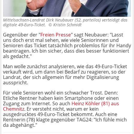
Mittelsachsen-Landrat Dirk Neubauer (52, parteilos) verteidigt das
digitale 49-Euro-Ticket. ©
Kristin Schmidt
Gegenüber der "
Freien Presse
" sagt Neubauer: "Lasst
uns doch erst mal sehen, wie viele Seniorinnen und
Senioren das Ticket tatsächlich problemlos für ihr Handy
beantragen. Ich bin sicher, dass dies besser funktioniert
als gedacht."
Man wolle zunächst analysieren, wie das 49-Euro-Ticket
verkauft wird, um dann bei Bedarf zu reagieren, so der
Landrat, der sich allgemein für mehr Digitalisierung
ausspricht.
Für viele Senioren wohl ein schwacher Trost. Denn:
Etliche Rentner haben kein Smartphone oder einen
Zugang zum Internet. So auch
Heinz Köhler (81) aus
Chemnitz
. Er versteht nicht, warum er kein
ausgedrucktes 49-Euro-Ticket bekommt. Auch eine
Rentnerin (78) klagte gegenüber TAG24: "Ich fühle mich
da abgehängt."