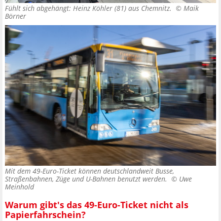
Fühlt sich abgehängt: Heinz Köhler (81) aus Chemnitz. ©
Maik
Börner
Mit dem 49-Euro-Ticket können deutschlandweit Busse,
Straßenbahnen, Züge und U-Bahnen benutzt werden. ©
Uwe
Meinhold
Warum gibt's das 49-Euro-Ticket nicht als
Papierfahrschein?