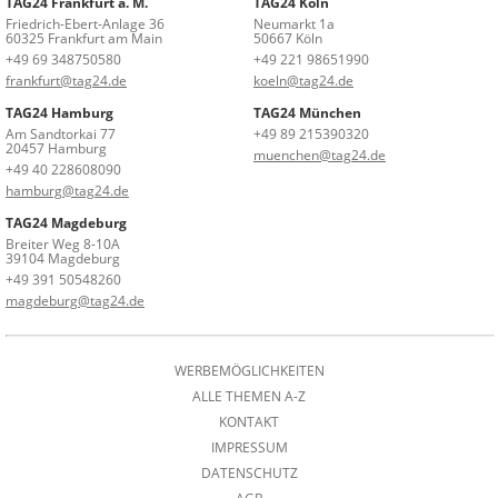
TAG24 Frankfurt a. M.
TAG24 Köln
Friedrich-Ebert-Anlage 36
Neumarkt 1a
60325 Frankfurt am Main
50667 Köln
+49 69 348750580
+49 221 98651990
frankfurt@tag24.de
koeln@tag24.de
TAG24 Hamburg
TAG24 München
Am Sandtorkai 77
+49 89 215390320
20457 Hamburg
muenchen@tag24.de
+49 40 228608090
hamburg@tag24.de
TAG24 Magdeburg
Breiter Weg 8-10A
39104 Magdeburg
+49 391 50548260
magdeburg@tag24.de
WERBEMÖGLICHKEITEN
ALLE THEMEN A-Z
KONTAKT
IMPRESSUM
DATENSCHUTZ