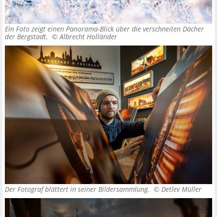
Ein Foto zeigt einen Panorama-Blick über die verschneiten Dächer
der Bergstadt. ©
Albrecht Holländer
Der Fotograf blättert in seiner Bildersammlung. ©
Detlev Müller