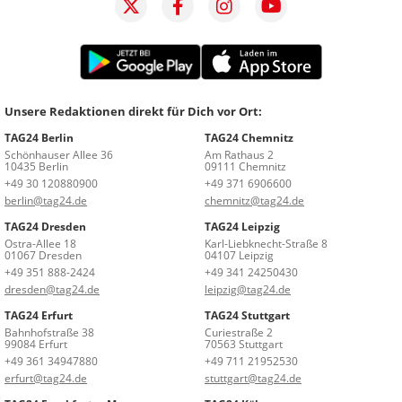
Unsere Redaktionen direkt für Dich vor Ort:
TAG24 Berlin
TAG24 Chemnitz
Schönhauser Allee 36
Am Rathaus 2
10435 Berlin
09111 Chemnitz
+49 30 120880900
+49 371 6906600
berlin@tag24.de
chemnitz@tag24.de
TAG24 Dresden
TAG24 Leipzig
Ostra-Allee 18
Karl-Liebknecht-Straße 8
01067 Dresden
04107 Leipzig
+49 351 888-2424
+49 341 24250430
dresden@tag24.de
leipzig@tag24.de
TAG24 Erfurt
TAG24 Stuttgart
Bahnhofstraße 38
Curiestraße 2
99084 Erfurt
70563 Stuttgart
+49 361 34947880
+49 711 21952530
erfurt@tag24.de
stuttgart@tag24.de