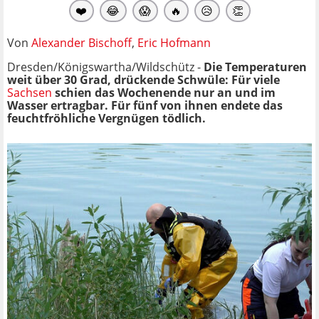
❤️
😂
😱
🔥
😥
👏
Von
Alexander Bischoff
,
Eric Hofmann
Dresden/Königswartha/Wildschütz -
Die Temperaturen
weit über 30 Grad, drückende Schwüle: Für viele
Sachsen
schien das Wochenende nur an und im
Wasser ertragbar. Für fünf von ihnen endete das
feuchtfröhliche Vergnügen tödlich.