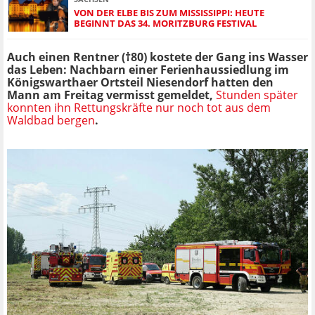
VON DER ELBE BIS ZUM MISSISSIPPI: HEUTE
BEGINNT DAS 34. MORITZBURG FESTIVAL
Auch einen Rentner (†80) kostete der Gang ins Wasser
das Leben: Nachbarn einer Ferienhaussiedlung im
Königswarthaer Ortsteil Niesendorf hatten den
Mann am Freitag vermisst gemeldet,
Stunden später
konnten ihn Rettungskräfte nur noch tot aus dem
Waldbad bergen
.