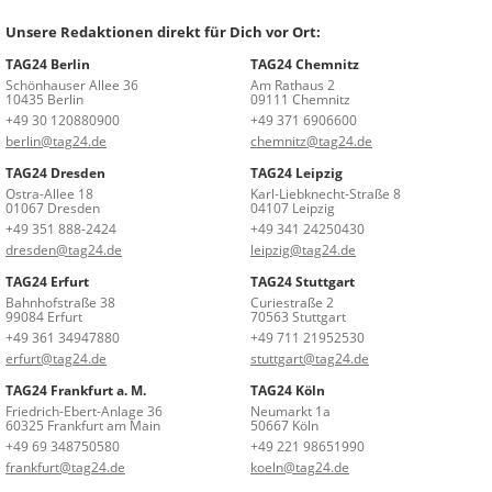
Unsere Redaktionen direkt für Dich vor Ort:
TAG24 Berlin
TAG24 Chemnitz
Schönhauser Allee 36
Am Rathaus 2
10435 Berlin
09111 Chemnitz
+49 30 120880900
+49 371 6906600
berlin@tag24.de
chemnitz@tag24.de
TAG24 Dresden
TAG24 Leipzig
Ostra-Allee 18
Karl-Liebknecht-Straße 8
01067 Dresden
04107 Leipzig
+49 351 888-2424
+49 341 24250430
dresden@tag24.de
leipzig@tag24.de
TAG24 Erfurt
TAG24 Stuttgart
Bahnhofstraße 38
Curiestraße 2
99084 Erfurt
70563 Stuttgart
+49 361 34947880
+49 711 21952530
erfurt@tag24.de
stuttgart@tag24.de
TAG24 Frankfurt a. M.
TAG24 Köln
Friedrich-Ebert-Anlage 36
Neumarkt 1a
60325 Frankfurt am Main
50667 Köln
+49 69 348750580
+49 221 98651990
frankfurt@tag24.de
koeln@tag24.de