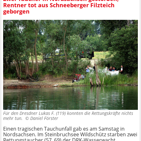
Rentner tot aus Schneeberger Filzteich
geborgen
Für den Dresdner Lukas F. (†19) konnten die Rettungskräfte nichts
mehr tun. ©
Daniel Förster
Einen tragischen Tauchunfall gab es am Samstag in
Nordsachsen. Im Steinbruchsee Wildschütz starben zwei
Rettungstaucher (57, 69) der DRK-Wasserwacht