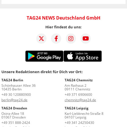
TAG24 NEWS Deutschland GmbH
Hier findest du uns:
Unsere Redaktionen direkt für Dich vor Ort:
TAG24 Berlin
TAG24 Chemnitz
Schönhauser Allee 36
Am Rathaus 2
10435 Berlin
09111 Chemnitz
+49 30 120880900
+49 371 6906600
berlin@tag24.de
chemnitz@tag24.de
TAG24 Dresden
TAG24 Leipzig
Ostra-Allee 18
Karl-Liebknecht-Straße 8
01067 Dresden
04107 Leipzig
+49 351 888-2424
+49 341 24250430