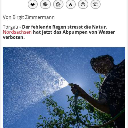
❤️
😂
😱
🔥
😥
👏
Von Birgit Zimmermann
Torgau -
Der fehlende Regen stresst die Natur.
Nordsachsen
hat jetzt das Abpumpen von Wasser
verboten.