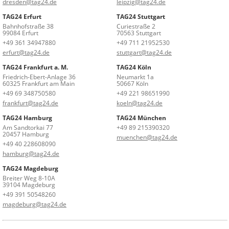
dresden@tag24.de
leipzig@tag24.de
TAG24 Erfurt
TAG24 Stuttgart
Bahnhofstraße 38
Curiestraße 2
99084 Erfurt
70563 Stuttgart
+49 361 34947880
+49 711 21952530
erfurt@tag24.de
stuttgart@tag24.de
TAG24 Frankfurt a. M.
TAG24 Köln
Friedrich-Ebert-Anlage 36
Neumarkt 1a
60325 Frankfurt am Main
50667 Köln
+49 69 348750580
+49 221 98651990
frankfurt@tag24.de
koeln@tag24.de
TAG24 Hamburg
TAG24 München
Am Sandtorkai 77
+49 89 215390320
20457 Hamburg
muenchen@tag24.de
+49 40 228608090
hamburg@tag24.de
TAG24 Magdeburg
Breiter Weg 8-10A
39104 Magdeburg
+49 391 50548260
magdeburg@tag24.de