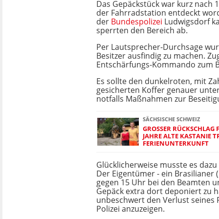
Das Gepäckstück war kurz nach 1
der Fahrradstation entdeckt word
der
Bundespolizei
Ludwigsdorf k
sperrten den Bereich ab.
Per Lautsprecher-Durchsage wur
Besitzer ausfindig zu machen. Zug
Entschärfungs-Kommando zum B
Es sollte den dunkelroten, mit Z
gesicherten Koffer genauer unt
notfalls Maßnahmen zur Beseitigu
SÄCHSISCHE SCHWEIZ
GROSSER RÜCKSCHLAG FÜR
AHRE ALTE KASTANIE TRI
ERIENUNTERKUNFT
Glücklicherweise musste es dazu
Der Eigentümer - ein Brasilianer (
gegen 15 Uhr bei den Beamten u
Gepäck extra dort deponiert zu 
unbeschwert den Verlust seines 
Polizei anzuzeigen.