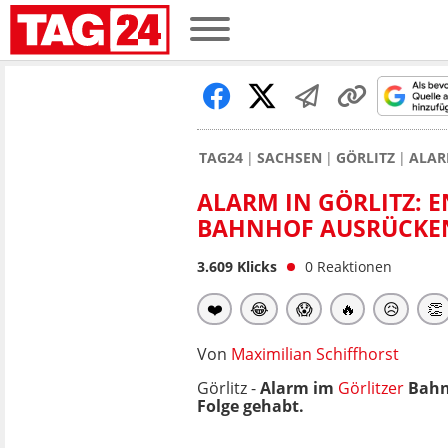
TAG24
SACHSEN
GÖRLITZ
ALAR
ALARM IN GÖRLITZ:
BAHNHOF AUSRÜCKE
3.609
Klicks
0
Reaktionen
❤️
😂
😱
🔥
😥
👏
Von
Maximilian Schiffhorst
Görlitz -
Alarm im
Görlitzer
Bahnh
Folge gehabt.