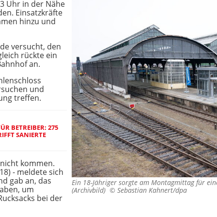
3 Uhr in der Nähe
en. Einsatzkräfte
amen hinzu und
de versucht, den
leich rückte ein
ahnhof an.
ahlenschloss
ersuchen und
ng treffen.
 BETREIBER: 275 J
FFT SANIERTE F
 nicht kommen.
18) - meldete sich
nd gab an, das
Ein 18-Jähriger sorgte am Montagmittag für eine
haben, um
(Archivbild) ©
Sebastian Kahnert/dpa
Rucksacks bei der