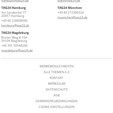
frankfurt@tag24.de
koeln@tag24.de
TAG24 Hamburg
TAG24 München
Am Sandtorkai 77
+49 89 215390320
20457 Hamburg
muenchen@tag24.de
+49 40 228608090
hamburg@tag24.de
TAG24 Magdeburg
Breiter Weg 8-10A
39104 Magdeburg
+49 391 50548260
magdeburg@tag24.de
WERBEMÖGLICHKEITEN
ALLE THEMEN A-Z
KONTAKT
IMPRESSUM
DATENSCHUTZ
AGB
GEWINNSPIELBEDINGUNGEN
COOKIE-EINSTELLUNGEN