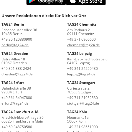
Unsere Redaktionen direkt für Dich vor Ort:
TAG24 Berlin
TAG24 Chemnitz
Schönhauser Allee 36
Am Rathaus 2
10435 Berlin
09111 Chemnitz
+49 30 120880900
+49 371 6906600
berlin@tag24.de
chemnitz@tag24.de
TAG24 Dresden
TAG24 Leipzig
Ostra-Allee 18
Karl-Liebknecht-Straße 8
01067 Dresden
04107 Leipzig
+49 351 888-2424
+49 341 24250430
dresden@tag24.de
leipzig@tag24.de
TAG24 Erfurt
TAG24 Stuttgart
Bahnhofstraße 38
Curiestraße 2
99084 Erfurt
70563 Stuttgart
+49 361 34947880
+49 711 21952530
erfurt@tag24.de
stuttgart@tag24.de
TAG24 Frankfurt a. M.
TAG24 Köln
Friedrich-Ebert-Anlage 36
Neumarkt 1a
60325 Frankfurt am Main
50667 Köln
+49 69 348750580
+49 221 98651990