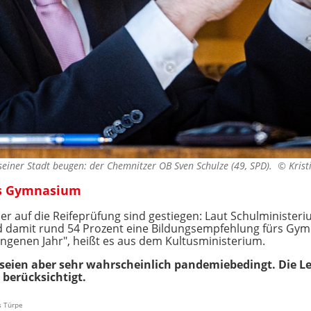
seiner Stadt beugen: der Chemnitzer OB Sven Schulze (49, SPD). ©
Krist
rs Gymnasium
er auf die Reifeprüfung sind gestiegen: Laut Schulministeri
nd damit rund 54 Prozent eine Bildungsempfehlung fürs Gym
ngenen Jahr", heißt es aus dem Kultusministerium.
 seien aber sehr wahrscheinlich pandemiebedingt. Die Le
 berücksichtigt.
s Türpe