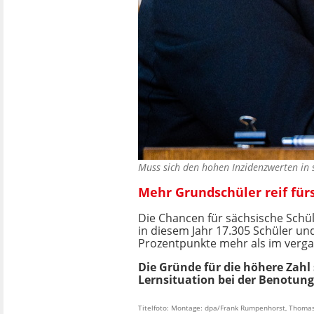
Muss sich den hohen Inzidenzwerten in 
Mehr Grundschüler reif fü
Die Chancen für sächsische Schül
in diesem Jahr 17.305 Schüler u
Prozentpunkte mehr als im verga
Die Gründe für die höhere Zahl
Lernsituation bei der Benotung
Titelfoto: Montage: dpa/Frank Rumpenhorst, Thoma