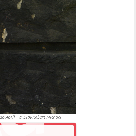
n ab April. ©
DPA/Robert Michael