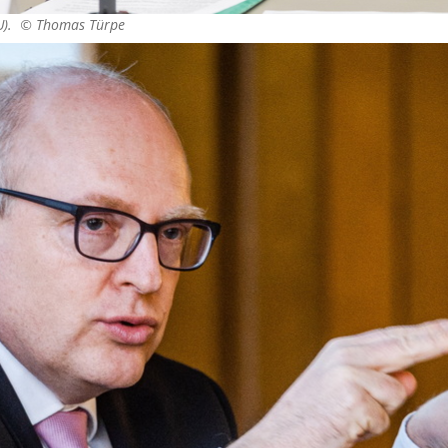
DU). ©
Thomas Türpe