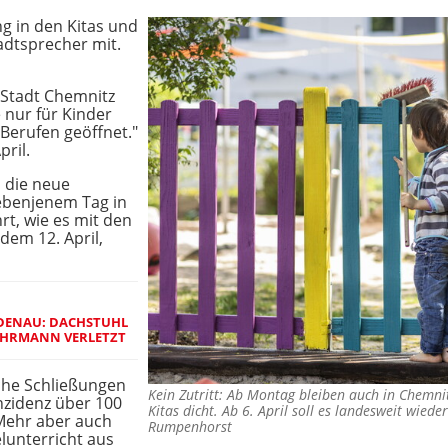
g in den Kitas und
adtsprecher mit.
 Stadt Chemnitz
nur für Kinder
Berufen geöffnet."
pril.
 die neue
ebenjenem Tag in
hrt, wie es mit den
dem 12. April,
DENAU: DACHSTUHL
EHRMANN VERLETZT
sche Schließungen
Kein Zutritt: Ab Montag bleiben auch in Chemni
Inzidenz über 100
Kitas dicht. Ab 6. April soll es landesweit wie
Mehr aber auch
Rumpenhorst
lunterricht aus