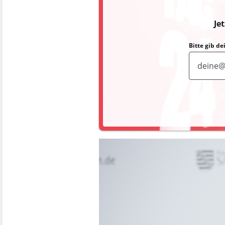
Je
Bitte gib d