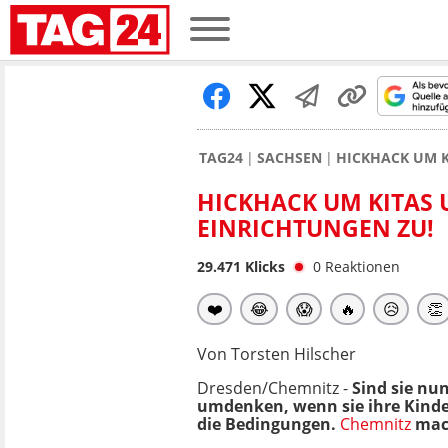
TAG24
SACHSEN
HICKHACK UM K
HICKHACK UM KITAS 
EINRICHTUNGEN ZU!
29.471
Klicks
0
Reaktionen
❤️
😂
😱
🔥
😥
👏
Von Torsten Hilscher
Dresden/Chemnitz -
Sind sie nu
umdenken, wenn sie ihre Kinder
die Bedingungen.
Chemnitz
mach