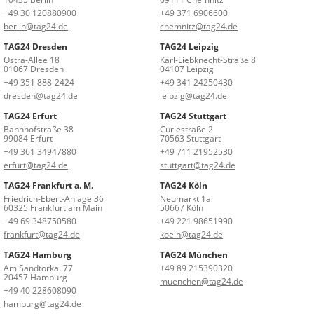
+49 30 120880900
+49 371 6906600
berlin@tag24.de
chemnitz@tag24.de
TAG24 Dresden
TAG24 Leipzig
Ostra-Allee 18
Karl-Liebknecht-Straße 8
01067 Dresden
04107 Leipzig
+49 351 888-2424
+49 341 24250430
dresden@tag24.de
leipzig@tag24.de
TAG24 Erfurt
TAG24 Stuttgart
Bahnhofstraße 38
Curiestraße 2
99084 Erfurt
70563 Stuttgart
+49 361 34947880
+49 711 21952530
erfurt@tag24.de
stuttgart@tag24.de
TAG24 Frankfurt a. M.
TAG24 Köln
Friedrich-Ebert-Anlage 36
Neumarkt 1a
60325 Frankfurt am Main
50667 Köln
+49 69 348750580
+49 221 98651990
frankfurt@tag24.de
koeln@tag24.de
TAG24 Hamburg
TAG24 München
Am Sandtorkai 77
+49 89 215390320
20457 Hamburg
muenchen@tag24.de
+49 40 228608090
hamburg@tag24.de