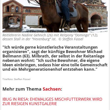
Reitlehrerin Nadine Gehnich (26) mit Reitpony "Domingo" (12),
dessen Stall in der "Hexenburg" ist. ©
Steffen Füssel
"Ich würde gerne künstlerische Veranstaltungen
organisieren", sagt der künftige Bewohner Michael
Bellmann (63). Milbrath, der selbst in der Reitanlage
nebenan wohnt: "Ich suche Bewohner, die eigene
Ideen einbringen, sodass hier eine tolle Gemeinschaft
und ein Mehrgenerationenhof entstehen kann."
Titelfoto: Steffen Füssel
Mehr zum Thema
Sachsen
:
IBUG IN RIESA: EHEMALIGES MISCHFUTTERWERK WIRD
ZUR RIESIGEN KUNSTGALERIE