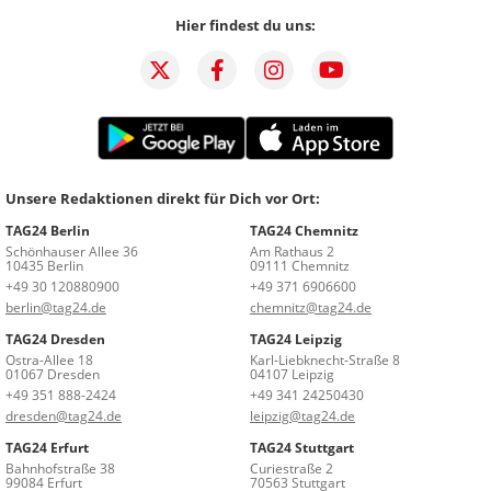
Hier findest du uns:
Unsere Redaktionen direkt für Dich vor Ort:
TAG24 Berlin
TAG24 Chemnitz
Schönhauser Allee 36
Am Rathaus 2
10435 Berlin
09111 Chemnitz
+49 30 120880900
+49 371 6906600
berlin@tag24.de
chemnitz@tag24.de
TAG24 Dresden
TAG24 Leipzig
Ostra-Allee 18
Karl-Liebknecht-Straße 8
01067 Dresden
04107 Leipzig
+49 351 888-2424
+49 341 24250430
dresden@tag24.de
leipzig@tag24.de
TAG24 Erfurt
TAG24 Stuttgart
Bahnhofstraße 38
Curiestraße 2
99084 Erfurt
70563 Stuttgart