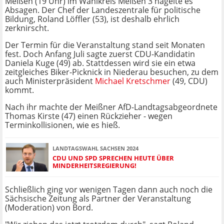
Meißen (19 Uhr) im Wahlkreis Meißen 3 hagelte es
Absagen. Der Chef der Landeszentrale für politische
Bildung, Roland Löffler (53), ist deshalb ehrlich
zerknirscht.
Der Termin für die Veranstaltung stand seit Monaten
fest. Doch Anfang Juli sagte zuerst CDU-Kandidatin
Daniela Kuge (49) ab. Stattdessen wird sie ein etwa
zeitgleiches Biker-Picknick in Niederau besuchen, zu dem
auch Ministerpräsident
Michael Kretschmer
(49, CDU)
kommt.
Nach ihr machte der Meißner AfD-Landtagsabgeordnete
Thomas Kirste (47) einen Rückzieher - wegen
Terminkollisionen, wie es hieß.
LANDTAGSWAHL SACHSEN 2024
CDU UND SPD SPRECHEN HEUTE ÜBER
MINDERHEITSREGIERUNG!
Schließlich ging vor wenigen Tagen dann auch noch die
Sächsische Zeitung als Partner der Veranstaltung
(Moderation) von Bord.