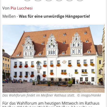
Von
Pia Lucchesi
Meißen -
Was für eine unwürdige Hängepartie!
Das Wahlforum findet im Meißner Rathaus statt. ©
imago/Hanke
Für das Wahlforum am heutigen Mittwoch im Rathaus