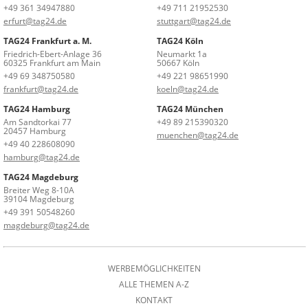
+49 361 34947880
+49 711 21952530
erfurt@tag24.de
stuttgart@tag24.de
TAG24 Frankfurt a. M.
TAG24 Köln
Friedrich-Ebert-Anlage 36
Neumarkt 1a
60325 Frankfurt am Main
50667 Köln
+49 69 348750580
+49 221 98651990
frankfurt@tag24.de
koeln@tag24.de
TAG24 Hamburg
TAG24 München
Am Sandtorkai 77
+49 89 215390320
20457 Hamburg
muenchen@tag24.de
+49 40 228608090
hamburg@tag24.de
TAG24 Magdeburg
Breiter Weg 8-10A
39104 Magdeburg
+49 391 50548260
magdeburg@tag24.de
WERBEMÖGLICHKEITEN
ALLE THEMEN A-Z
KONTAKT