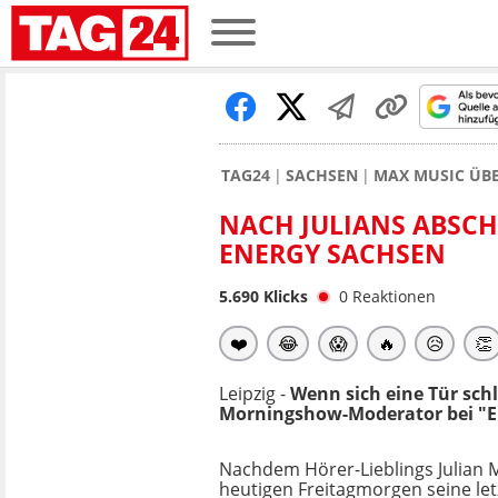
TAG24
SACHSEN
MAX MUSIC ÜB
NACH JULIANS ABSCHI
ENERGY SACHSEN
5.690
Klicks
0
Reaktionen
❤️
😂
😱
🔥
😥
👏
Leipzig -
Wenn sich eine Tür schl
Morningshow-Moderator bei "E
Nachdem Hörer-Lieblings Julian 
heutigen Freitagmorgen seine le