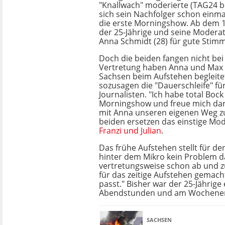
"Knallwach" moderierte (TAG24 ber
sich sein Nachfolger schon einma
die erste Morningshow. Ab dem 
der 25-Jährige und seine Modera
Anna Schmidt (28) für gute Sti
Doch die beiden fangen nicht bei 
Vertretung haben Anna und Max 
Sachsen beim Aufstehen begleitet.
sozusagen die "Dauerschleife" fü
Journalisten. "Ich habe total Bock
Morningshow und freue mich da
mit Anna unseren eigenen Weg zu
beiden ersetzen das einstige M
Franzi und Julian
.
Das frühe Aufstehen stellt für 
hinter dem Mikro kein Problem da
vertretungsweise schon ab und zu
für das zeitige Aufstehen gemach
passt." Bisher war der 25-Jährige
Abendstunden und am Wochenen
SACHSEN