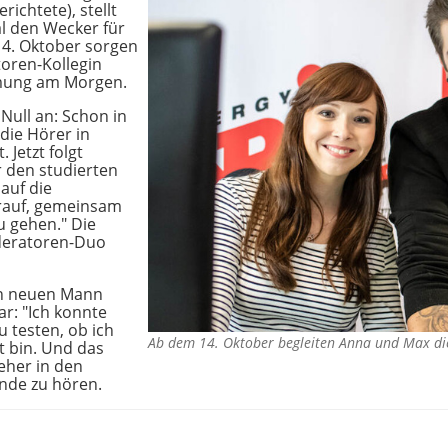
ichtete), stellt
l den Wecker für
14. Oktober sorgen
toren-Kollegin
mmung am Morgen.
Null an: Schon in
die Hörer in
 Jetzt folgt
r den studierten
 auf die
rauf, gemeinsam
 gehen." Die
oderatoren-Duo
den neuen Mann
r: "Ich konnte
 testen, ob ich
Ab dem 14. Oktober begleiten Anna und Max di
t bin. Und das
 eher in den
de zu hören.