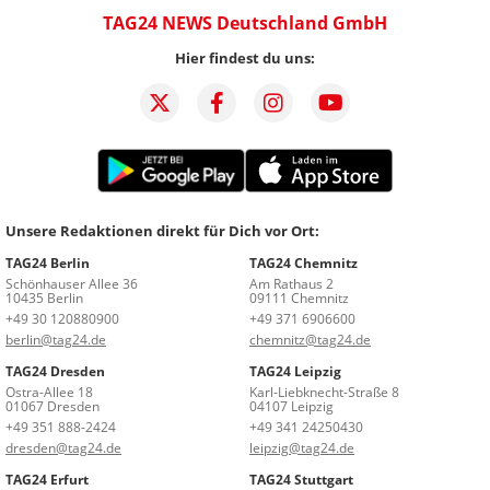
TAG24 NEWS Deutschland GmbH
Hier findest du uns:
Unsere Redaktionen direkt für Dich vor Ort:
TAG24 Berlin
TAG24 Chemnitz
Schönhauser Allee 36
Am Rathaus 2
10435 Berlin
09111 Chemnitz
+49 30 120880900
+49 371 6906600
berlin@tag24.de
chemnitz@tag24.de
TAG24 Dresden
TAG24 Leipzig
Ostra-Allee 18
Karl-Liebknecht-Straße 8
01067 Dresden
04107 Leipzig
+49 351 888-2424
+49 341 24250430
dresden@tag24.de
leipzig@tag24.de
TAG24 Erfurt
TAG24 Stuttgart