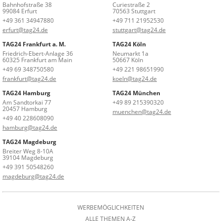
Bahnhofstraße 38
Curiestraße 2
99084 Erfurt
70563 Stuttgart
+49 361 34947880
+49 711 21952530
erfurt@tag24.de
stuttgart@tag24.de
TAG24 Frankfurt a. M.
TAG24 Köln
Friedrich-Ebert-Anlage 36
Neumarkt 1a
60325 Frankfurt am Main
50667 Köln
+49 69 348750580
+49 221 98651990
frankfurt@tag24.de
koeln@tag24.de
TAG24 Hamburg
TAG24 München
Am Sandtorkai 77
+49 89 215390320
20457 Hamburg
muenchen@tag24.de
+49 40 228608090
hamburg@tag24.de
TAG24 Magdeburg
Breiter Weg 8-10A
39104 Magdeburg
+49 391 50548260
magdeburg@tag24.de
WERBEMÖGLICHKEITEN
ALLE THEMEN A-Z