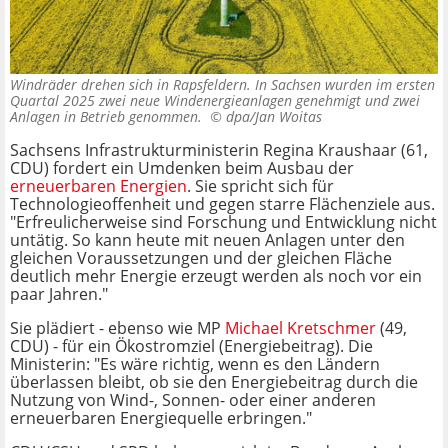
Windräder drehen sich in Rapsfeldern. In Sachsen wurden im ersten
Quartal 2025 zwei neue Windenergieanlagen genehmigt und zwei
Anlagen in Betrieb genommen. ©
dpa/Jan Woitas
Sachsens Infrastrukturministerin Regina Kraushaar (61,
CDU) fordert ein Umdenken beim Ausbau der
erneuerbaren Energien
. Sie spricht sich für
Technologieoffenheit und gegen starre Flächenziele aus.
"Erfreulicherweise sind Forschung und Entwicklung nicht
untätig. So kann heute mit neuen Anlagen unter den
gleichen Voraussetzungen und der gleichen Fläche
deutlich mehr Energie erzeugt werden als noch vor ein
paar Jahren."
Sie plädiert - ebenso wie MP
Michael Kretschmer
(49,
CDU) - für ein Ökostromziel (Energiebeitrag). Die
Ministerin: "Es wäre richtig, wenn es den Ländern
überlassen bleibt, ob sie den Energiebeitrag durch die
Nutzung von Wind-, Sonnen- oder einer anderen
erneuerbaren Energiequelle erbringen."