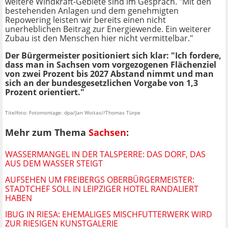
weitere Windkraft-Gebiete sind im Gespräch. "Mit den
bestehenden Anlagen und dem genehmigten
Repowering leisten wir bereits einen nicht
unerheblichen Beitrag zur Energiewende. Ein weiterer
Zubau ist den Menschen hier nicht vermittelbar."
Der Bürgermeister positioniert sich klar: "Ich fordere,
dass man in Sachsen vom vorgezogenen Flächenziel
von zwei Prozent bis 2027 Abstand nimmt und man
sich an der bundesgesetzlichen Vorgabe von 1,3
Prozent orientiert."
Titelfoto: Fotomontage: dpa/Jan Woitas//Thomas Türpe
Mehr zum Thema
Sachsen
:
WASSERMANGEL IN DER TALSPERRE: DAS DORF, DAS
AUS DEM WASSER STEIGT
AUFSEHEN UM FREIBERGS OBERBÜRGERMEISTER:
STADTCHEF SOLL IN LEIPZIGER HOTEL RANDALIERT
HABEN
IBUG IN RIESA: EHEMALIGES MISCHFUTTERWERK WIRD
ZUR RIESIGEN KUNSTGALERIE