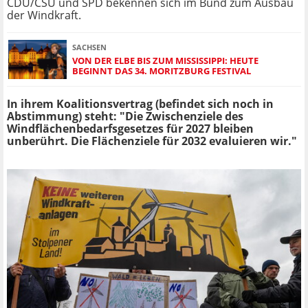
CDU/CSU und SPD bekennen sich im Bund zum Ausbau
der Windkraft.
SACHSEN
VON DER ELBE BIS ZUM MISSISSIPPI: HEUTE
BEGINNT DAS 34. MORITZBURG FESTIVAL
In ihrem Koalitionsvertrag (befindet sich noch in
Abstimmung) steht: "Die Zwischenziele des
Windflächenbedarfsgesetzes für 2027 bleiben
unberührt. Die Flächenziele für 2032 evaluieren wir."