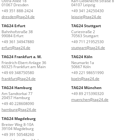
Ostra-Allee 18
Karl-Liebknecht-Straße 8
01067 Dresden
04107 Leipzig
+49 351 888-2424
+49 341 24250430
dresden@tag24.de
leipzig@tag24.de
TAG24 Erfurt
TAG24 Stuttgart
Bahnhofstraße 38
Curiestraße 2
99084 Erfurt
70563 Stuttgart
+49 361 34947880
+49 711 21952530
erfurt@tag24.de
stuttgart@tag24.de
TAG24 Frankfurt a. M.
TAG24 Köln
Friedrich-Ebert-Anlage 36
Neumarkt 1a
60325 Frankfurt am Main
50667 Köln
+49 69 348750580
+49 221 98651990
frankfurt@tag24.de
koeln@tag24.de
TAG24 Hamburg
TAG24 München
Am Sandtorkai 77
+49 89 215390320
20457 Hamburg
muenchen@tag24.de
+49 40 228608090
hamburg@tag24.de
TAG24 Magdeburg
Breiter Weg 8-10A
39104 Magdeburg
+49 391 50548260