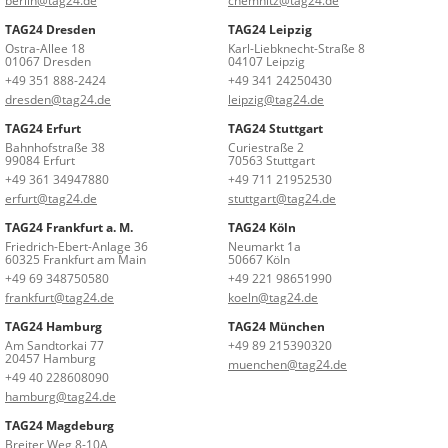
berlin@tag24.de
chemnitz@tag24.de
TAG24 Dresden
TAG24 Leipzig
Ostra-Allee 18
Karl-Liebknecht-Straße 8
01067 Dresden
04107 Leipzig
+49 351 888-2424
+49 341 24250430
dresden@tag24.de
leipzig@tag24.de
TAG24 Erfurt
TAG24 Stuttgart
Bahnhofstraße 38
Curiestraße 2
99084 Erfurt
70563 Stuttgart
+49 361 34947880
+49 711 21952530
erfurt@tag24.de
stuttgart@tag24.de
TAG24 Frankfurt a. M.
TAG24 Köln
Friedrich-Ebert-Anlage 36
Neumarkt 1a
60325 Frankfurt am Main
50667 Köln
+49 69 348750580
+49 221 98651990
frankfurt@tag24.de
koeln@tag24.de
TAG24 Hamburg
TAG24 München
Am Sandtorkai 77
+49 89 215390320
20457 Hamburg
muenchen@tag24.de
+49 40 228608090
hamburg@tag24.de
TAG24 Magdeburg
Breiter Weg 8-10A