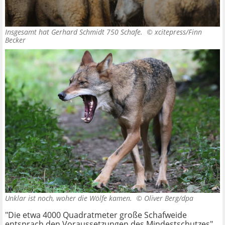
Insgesamt hat Gerhard Schmidt 750 Schafe. ©
xcitepress/Finn
Becker
Unklar ist noch, woher die Wölfe kamen. ©
Oliver Berg/dpa
"Die etwa 4000 Quadratmeter große Schafweide
entsprach den Voraussetzungen des Mindestschutzes",