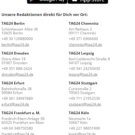
Unsere Redaktionen direkt für Dich vor Ort:
TAG24 Berlin
TAG24 Chemnitz
Schönhauser Allee 36
Am Rathaus 2
10435 Berlin
09111 Chemnitz
+49 30 120880900
+49 371 6906600
berlin@tag24.de
chemnitz@tag24.de
TAG24 Dresden
TAG24 Leipzig
Ostra-Allee 18
Karl-Liebknecht-Straße 8
01067 Dresden
04107 Leipzig
+49 351 888-2424
+49 341 24250430
dresden@tag24.de
leipzig@tag24.de
TAG24 Erfurt
TAG24 Stuttgart
Bahnhofstraße 38
Curiestraße 2
99084 Erfurt
70563 Stuttgart
+49 361 34947880
+49 711 21952530
erfurt@tag24.de
stuttgart@tag24.de
TAG24 Frankfurt a. M.
TAG24 Köln
Friedrich-Ebert-Anlage 36
Neumarkt 1a
60325 Frankfurt am Main
50667 Köln
+49 69 348750580
+49 221 98651990
frankfurt@tag24.de
koeln@tag24.de