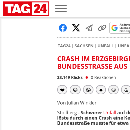
TAG24
SACHSEN
UNFALL
UNFA
CRASH IM ERZGEBIRG
BUNDESSTRASSE AUS
33.149
Klicks
0
Reaktionen
❤️
😂
😱
🔥
😥
👏
Von Julian Winkler
Stollberg -
Schwerer
Unfall
auf de
löste durch einen Crash eine Ke
Bundesstraße musste für etwa 