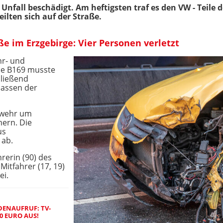
Unfall beschädigt. Am heftigsten traf es den VW - Teile
eilten sich auf der Straße.
e im Erzgebirge: Vier Personen verletzt
hr- und
Die B169 musste
hließend
sassen der
rwehr um
ern. Die
us
 ab.
rerin (90) des
itfahrer (17, 19)
ei.
DENAUFRUF: TV-
0 EURO AUS!