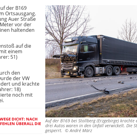
uf der B169
em Ortsausgang.
ung Auer Straße
Meter vor der
inen haltenden
stoß auf die
 mit einem
er: 51)
Durch den
wurde der VW
udert und krachte
hrer: 18)
ierte noch mit
i.
WEGE DICHT: NACH
Auf der B169 bei Stollberg (Erzgebirge) kracht
FEHLEN ÜBERALL DIE
drei Autos waren in den Unfall verwickelt. Die 
gesperrt. ©
André März