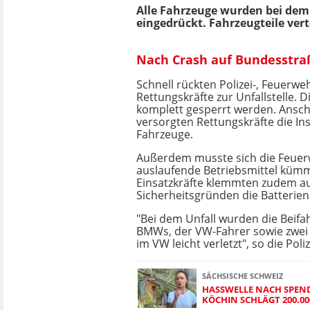
Alle Fahrzeuge wurden bei dem 
eingedrückt. Fahrzeugteile vert
Nach Crash auf Bundesstraß
Schnell rückten Polizei-, Feuerwe
Rettungskräfte zur Unfallstelle. 
komplett gesperrt werden. Ansc
versorgten Rettungskräfte die In
Fahrzeuge.
Außerdem musste sich die Feue
auslaufende Betriebsmittel kümm
Einsatzkräfte klemmten zudem a
Sicherheitsgründen die Batterien
"Bei dem Unfall wurden die Beifah
BMWs, der VW-Fahrer sowie zwei M
im VW leicht verletzt", so die Poliz
SÄCHSISCHE SCHWEIZ
HASSWELLE NACH SPEN
KÖCHIN SCHLÄGT 200.00