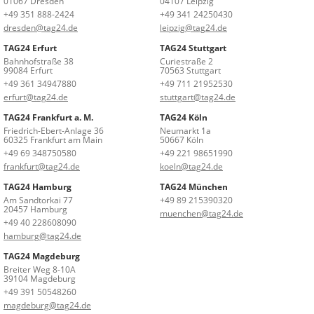
01067 Dresden
04107 Leipzig
+49 351 888-2424
+49 341 24250430
dresden@tag24.de
leipzig@tag24.de
TAG24 Erfurt
TAG24 Stuttgart
Bahnhofstraße 38
Curiestraße 2
99084 Erfurt
70563 Stuttgart
+49 361 34947880
+49 711 21952530
erfurt@tag24.de
stuttgart@tag24.de
TAG24 Frankfurt a. M.
TAG24 Köln
Friedrich-Ebert-Anlage 36
Neumarkt 1a
60325 Frankfurt am Main
50667 Köln
+49 69 348750580
+49 221 98651990
frankfurt@tag24.de
koeln@tag24.de
TAG24 Hamburg
TAG24 München
Am Sandtorkai 77
+49 89 215390320
20457 Hamburg
muenchen@tag24.de
+49 40 228608090
hamburg@tag24.de
TAG24 Magdeburg
Breiter Weg 8-10A
39104 Magdeburg
+49 391 50548260
magdeburg@tag24.de