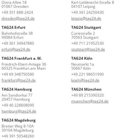
Ostra-Allee 18
Karl-Liebknecht-Straße 8
01067 Dresden
04107 Leipzig
+49 351 888-2424
+49 341 24250430
dresden@tag24.de
leipzig@tag24.de
TAG24 Erfurt
TAG24 Stuttgart
Bahnhofstraße 38
Curiestraße 2
99084 Erfurt
70563 Stuttgart
+49 361 34947880
+49 711 21952530
erfurt@tag24.de
stuttgart@tag24.de
TAG24 Frankfurt a. M.
TAG24 Köln
Friedrich-Ebert-Anlage 36
Neumarkt 1a
60325 Frankfurt am Main
50667 Köln
+49 69 348750580
+49 221 98651990
frankfurt@tag24.de
koeln@tag24.de
TAG24 Hamburg
TAG24 München
Am Sandtorkai 77
+49 89 215390320
20457 Hamburg
muenchen@tag24.de
+49 40 228608090
hamburg@tag24.de
TAG24 Magdeburg
Breiter Weg 8-10A
39104 Magdeburg
+49 391 50548260