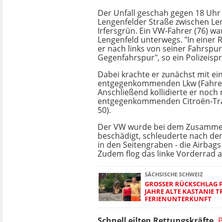
Der Unfall geschah gegen 18 Uhr
Lengenfelder Straße zwischen Le
Irfersgrün. Ein VW-Fahrer (76) wa
Lengenfeld unterwegs. "In einer
er nach links von seiner Fahrspur
Gegenfahrspur", so ein Polizeisp
Dabei krachte er zunächst mit e
entgegenkommenden Lkw (Fahrer
Anschließend kollidierte er noch
entgegenkommenden Citroën-Tra
50).
Der VW wurde bei dem Zusamme
beschädigt, schleuderte nach 
in den Seitengraben - die Airbags
Zudem flog das linke Vorderrad a
SÄCHSISCHE SCHWEIZ
GROSSER RÜCKSCHLAG FÜR
AHRE ALTE KASTANIE TRI
ERIENUNTERKUNFT
Schnell eilten Rettungskräfte,
P