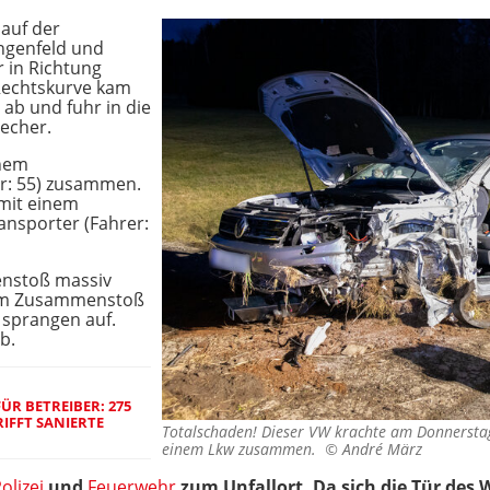
 auf der
ngenfeld und
r in Richtung
 Rechtskurve kam
 ab und fuhr in die
recher.
inem
: 55) zusammen.
 mit einem
nsporter (Fahrer:
nstoß massiv
dem Zusammenstoß
 sprangen auf.
b.
 BETREIBER: 275 J
FFT SANIERTE F
Totalschaden! Dieser VW krachte am Donnerstag
einem Lkw zusammen. ©
André März
olizei
und
Feuerwehr
zum Unfallort. Da sich die Tür des 