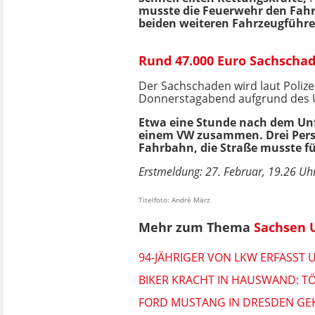
musste die Feuerwehr den Fahre
beiden weiteren Fahrzeugführer 
Rund 47.000 Euro Sachscha
Der Sachschaden wird laut Poliz
Donnerstagabend aufgrund des U
Etwa eine Stunde nach dem Unf
einem VW zusammen. Drei Person
Fahrbahn, die Straße musste fü
Erstmeldung: 27. Februar, 19.26 Uhr
Titelfoto: André März
Mehr zum Thema
Sachsen U
94-JÄHRIGER VON LKW ERFASST
BIKER KRACHT IN HAUSWAND: T
FORD MUSTANG IN DRESDEN GEKL