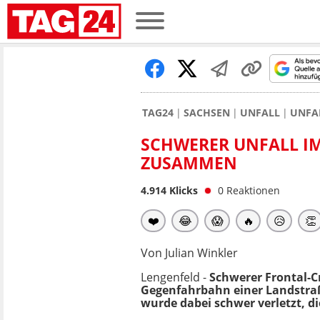
TAG24
SACHSEN
UNFALL
UNFA
SCHWERER UNFALL I
ZUSAMMEN
4.914
Klicks
0
Reaktionen
❤️
😂
😱
🔥
😥
👏
Von Julian Winkler
Lengenfeld -
Schwerer Frontal-
Gegenfahrbahn einer Landstra
wurde dabei schwer verletzt, 