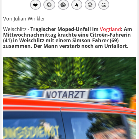
❤️
😂
😱
🔥
😥
👏
Von Julian Winkler
Weischlitz -
Tragischer Moped-Unfall im
Vogtland
: Am
Mittwochnachmittag krachte eine Citroën-Fahrerin
(41) in Weischlitz mit einem Simson-Fahrer (69)
zusammen. Der Mann verstarb noch am Unfallort.