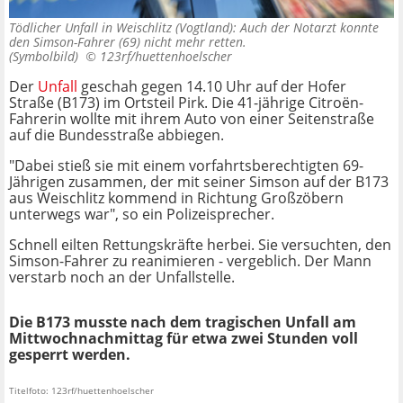
Tödlicher Unfall in Weischlitz (Vogtland): Auch der Notarzt konnte
den Simson-Fahrer (69) nicht mehr retten.
(Symbolbild) ©
123rf/huettenhoelscher
Der
Unfall
geschah gegen 14.10 Uhr auf der Hofer
Straße (B173) im Ortsteil Pirk. Die 41-jährige Citroën-
Fahrerin wollte mit ihrem Auto von einer Seitenstraße
auf die Bundesstraße abbiegen.
"Dabei stieß sie mit einem vorfahrtsberechtigten 69-
Jährigen zusammen, der mit seiner Simson auf der B173
aus Weischlitz kommend in Richtung Großzöbern
unterwegs war", so ein Polizeisprecher.
Schnell eilten Rettungskräfte herbei. Sie versuchten, den
Simson-Fahrer zu reanimieren - vergeblich. Der Mann
verstarb noch an der Unfallstelle.
Die B173 musste nach dem tragischen Unfall am
Mittwochnachmittag für etwa zwei Stunden voll
gesperrt werden.
Titelfoto: 123rf/huettenhoelscher