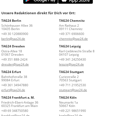
Unsere Redaktionen direkt für Dich vor Ort:
TAG24 Berlin
TAG24 Chemnitz
Schönhauser Allee 36
Am Rathaus 2
10435 Berlin
09111 Chemnitz
+49 30 120880900
+49 371 6906600
berlin@tag24.de
chemnitz@tag24.de
TAG24 Dresden
TAG24 Leipzig
Ostra-Allee 18
Karl-Liebknecht-Straße 8
01067 Dresden
04107 Leipzig
+49 351 888-2424
+49 341 24250430
dresden@tag24.de
leipzig@tag24.de
TAG24 Erfurt
TAG24 Stuttgart
Bahnhofstraße 38
Curiestraße 2
99084 Erfurt
70563 Stuttgart
+49 361 34947880
+49 711 21952530
erfurt@tag24.de
stuttgart@tag24.de
TAG24 Frankfurt a. M.
TAG24 Köln
Friedrich-Ebert-Anlage 36
Neumarkt 1a
60325 Frankfurt am Main
50667 Köln
+49 69 348750580
+49 221 98651990
frankfurt@tag24.de
koeln@tag24.de