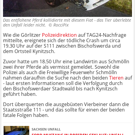
Das entflohene Pferd kollidierte mit diesem Fiat - das Tier überlebte
den Unfall leider nicht. ©
RocciPix
Wie die Görlitzer
Polizeidirektion
auf TAG24-Nachfrage
mitteilte, ereignete sich der tödliche Crash um circa
19.30 Uhr auf der S111 zwischen Bischofswerda und
dem Ortsteil Kynitzsch.
Zuvor hatte um 18.50 Uhr eine Landwirtin aus Schmölln
zwei ihrer Pferde als vermisst gemeldet. Sowohl die
Polizei als auch die Freiwillige Feuerwehr Schmölln
nahmen daraufhin die Suche nach den beiden
Tieren
auf
- laut ersten Informationen soll die Verfolgung durch
den Bischofswerdaer Stadtwald bis nach Kynitzsch
geführt haben.
Dort überquerten die ausgebüxten Vierbeiner dann die
Staatsstraße 111 - und das sollte für einen der beiden
fatale Folgen haben.
SACHSEN UNFALL
FORD MUSTANG IN DRESDEN GEKLAUT: UNFALL