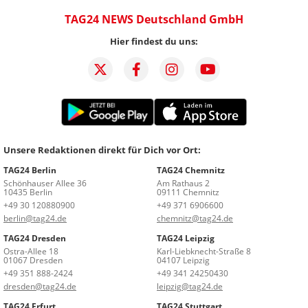
TAG24 NEWS Deutschland GmbH
Hier findest du uns:
Unsere Redaktionen direkt für Dich vor Ort:
TAG24 Berlin
TAG24 Chemnitz
Schönhauser Allee 36
Am Rathaus 2
10435 Berlin
09111 Chemnitz
+49 30 120880900
+49 371 6906600
berlin@tag24.de
chemnitz@tag24.de
TAG24 Dresden
TAG24 Leipzig
Ostra-Allee 18
Karl-Liebknecht-Straße 8
01067 Dresden
04107 Leipzig
+49 351 888-2424
+49 341 24250430
dresden@tag24.de
leipzig@tag24.de
TAG24 Erfurt
TAG24 Stuttgart