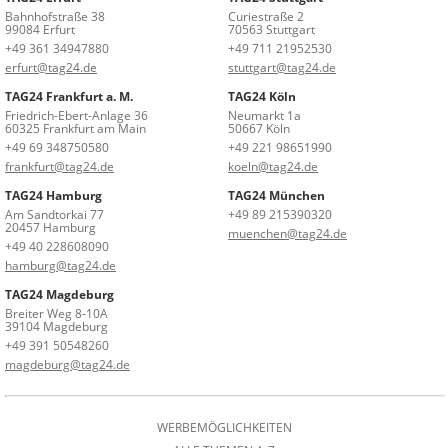
Bahnhofstraße 38
Curiestraße 2
99084 Erfurt
70563 Stuttgart
+49 361 34947880
+49 711 21952530
erfurt@tag24.de
stuttgart@tag24.de
TAG24 Frankfurt a. M.
TAG24 Köln
Friedrich-Ebert-Anlage 36
Neumarkt 1a
60325 Frankfurt am Main
50667 Köln
+49 69 348750580
+49 221 98651990
frankfurt@tag24.de
koeln@tag24.de
TAG24 Hamburg
TAG24 München
Am Sandtorkai 77
+49 89 215390320
20457 Hamburg
muenchen@tag24.de
+49 40 228608090
hamburg@tag24.de
TAG24 Magdeburg
Breiter Weg 8-10A
39104 Magdeburg
+49 391 50548260
magdeburg@tag24.de
WERBEMÖGLICHKEITEN