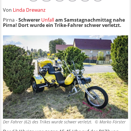
Von
Linda Drewanz
Pirna -
Schwerer
Unfall
am Samstagnachmittag nahe
Pirna! Dort wurde ein Trike-Fahrer schwer verletzt.
Der Fahrer (62) des Trikes wurde schwer verletzt. ©
Marko Förster