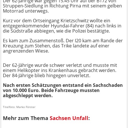
Der 62-Jährige war gegen 15.45 Uhr auf der B172 von
Struppen-Siedlung in Richtung Pirna mit seinem gelben
Motorrad unterwegs.
Kurz vor dem Ortseingang Krietzschwitz wollte ein
entgegenkommender Hyundai-Fahrer (84) nach links in
die Südstraße abbiegen, wie die Polizei bestätigte.
Es kam zum Zusammenstoß. Der I20 kam am Rande der
Kreuzung zum Stehen, das Trike landete auf einer
angrenzenden Wiese.
Der 62-Jährige wurde schwer verletzt und musste mit
einem Helikopter ins Krankenhaus gebracht werden.
Der 84-Jährige blieb hingegen unverletzt.
Nach ersten Schätzungen entstand ein Sachschaden
von 10.000 Euro. Beide Fahrzeuge mussten
abgeschleppt werden.
Titelfoto: Marko Förster
Mehr zum Thema
Sachsen Unfall
: