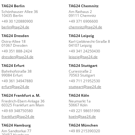
TAG24 Berlin
TAG24 Chemnitz
Schönhauser Allee 36
Am Rathaus 2
10435 Berlin
09111 Chemnitz
+49 30 120880900
+49 371 6906600
berlin@tag24.de
chemnitz@tag24.de
TAG24 Dresden
TAG24 Leipzig
Ostra-Allee 18
Karl-Liebknecht-Straße 8
01067 Dresden
04107 Leipzig
+49 351 888-2424
+49 341 24250430
dresden@tag24.de
leipzig@tag24.de
TAG24 Erfurt
TAG24 Stuttgart
Bahnhofstraße 38
Curiestraße 2
99084 Erfurt
70563 Stuttgart
+49 361 34947880
+49 711 21952530
erfurt@tag24.de
stuttgart@tag24.de
TAG24 Frankfurt a. M.
TAG24 Köln
Friedrich-Ebert-Anlage 36
Neumarkt 1a
60325 Frankfurt am Main
50667 Köln
+49 69 348750580
+49 221 98651990
frankfurt@tag24.de
koeln@tag24.de
TAG24 Hamburg
TAG24 München
Am Sandtorkai 77
+49 89 215390320
20457 Hamburg