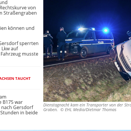
 und
n Rechtskurve von
im Straßengraben
reien können und
Gersdorf sperrten
n Lkw auf
s Fahrzeug musste
SACHSEN TAUCHT
 am
e B175 war
Dienstagnacht kam ein Transporter von der Stra
 nach Gersdorf
Graben. ©
EHL Media/Dietmar Thomas
 Stunden in beide