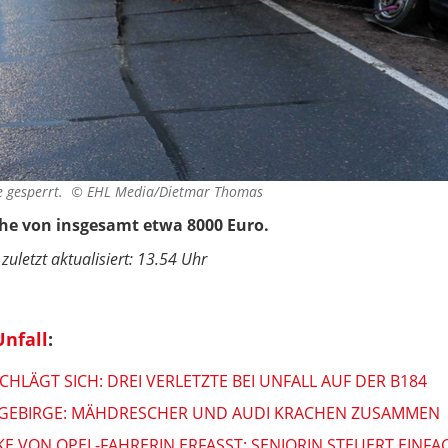
e gesperrt. ©
EHL Media/Dietmar Thomas
he von insgesamt etwa 8000 Euro.
zuletzt aktualisiert: 13.54 Uhr
nfall
:
CHLÄGT SICH: DREI VERLETZTE BEI UNFALL AUF DER B184
ZGEBIRGE: MÄHDRESCHER UND AUDI KRACHEN ZUSAMMEN
KE VON OPEL-FAHRERIN ERFASST: SENIORIN STEUERT EINFA