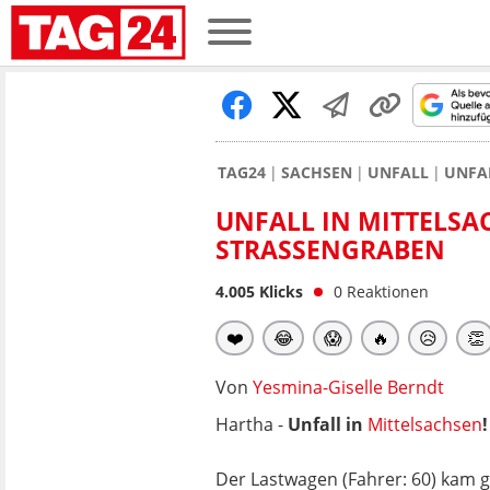
TAG24
SACHSEN
UNFALL
UNFA
UNFALL IN MITTELSA
STRASSENGRABEN
4.005
Klicks
0
Reaktionen
❤️
😂
😱
🔥
😥
👏
Von
Yesmina-Giselle Berndt
Hartha -
Unfall in
Mittelsachsen
Der Lastwagen (Fahrer: 60) kam 