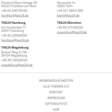
Friedrich-Ebert-Anlage 36
Neumarkt 1a
60325 Frankfurt am Main
50667 Köln
+49 69 348750580
+49 221 98651990
frankfurt@tag24.de
koeln@tag24.de
TAG24 Hamburg
TAG24 München
Am Sandtorkai 77
+49 89 215390320
20457 Hamburg
muenchen@tag24.de
+49 40 228608090
hamburg@tag24.de
TAG24 Magdeburg
Breiter Weg 8-10A
39104 Magdeburg
+49 391 50548260
magdeburg@tag24.de
WERBEMÖGLICHKEITEN
ALLE THEMEN A-Z
KONTAKT
IMPRESSUM
DATENSCHUTZ
AGB