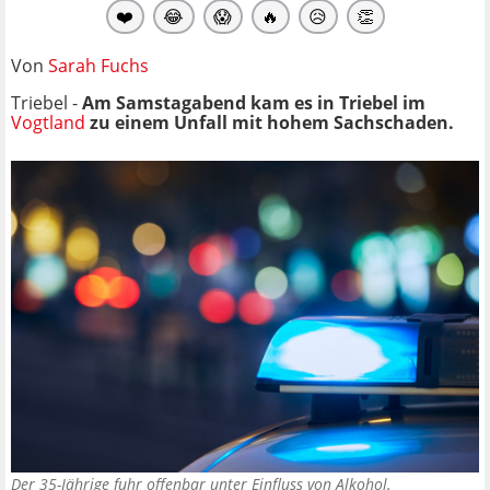
❤️
😂
😱
🔥
😥
👏
Von
Sarah Fuchs
Triebel -
Am Samstagabend kam es in Triebel im
Vogtland
zu einem Unfall mit hohem Sachschaden.
Der 35-Jährige fuhr offenbar unter Einfluss von Alkohol.