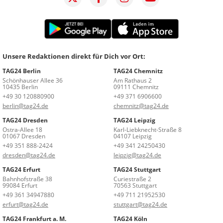
Unsere Redaktionen direkt für Dich vor Ort:
TAG24 Berlin
TAG24 Chemnitz
Schönhauser Allee 36
Am Rathaus 2
10435 Berlin
09111 Chemnitz
+49 30 120880900
+49 371 6906600
berlin@tag24.de
chemnitz@tag24.de
TAG24 Dresden
TAG24 Leipzig
Ostra-Allee 18
Karl-Liebknecht-Straße 8
01067 Dresden
04107 Leipzig
+49 351 888-2424
+49 341 24250430
dresden@tag24.de
leipzig@tag24.de
TAG24 Erfurt
TAG24 Stuttgart
Bahnhofstraße 38
Curiestraße 2
99084 Erfurt
70563 Stuttgart
+49 361 34947880
+49 711 21952530
erfurt@tag24.de
stuttgart@tag24.de
TAG24 Frankfurt a. M.
TAG24 Köln