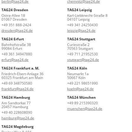
berlin@tag24.de
chemnitz@tag24.de
TAG24 Dresden
TAG24 Leipzig
Ostra-Allee 18
Karl-Liebknecht-Straße 8
01067 Dresden
04107 Leipzig
+49 351 888-2424
+49 341 24250430
dresden@tag24.de
leipzig@tag24.de
TAG24 Erfurt
TAG24 Stuttgart
Bahnhofstraße 38
Curiestraße 2
99084 Erfurt
70563 Stuttgart
+49 361 34947880
+49 711 21952530
erfurt@tag24.de
stuttgart@tag24.de
TAG24 Frankfurt a. M.
TAG24 Köln
Friedrich-Ebert-Anlage 36
Neumarkt 1a
60325 Frankfurt am Main
50667 Köln
+49 69 348750580
+49 221 98651990
frankfurt@tag24.de
koeln@tag24.de
TAG24 Hamburg
TAG24 München
Am Sandtorkai 77
+49 89 215390320
20457 Hamburg
muenchen@tag24.de
+49 40 228608090
hamburg@tag24.de
TAG24 Magdeburg