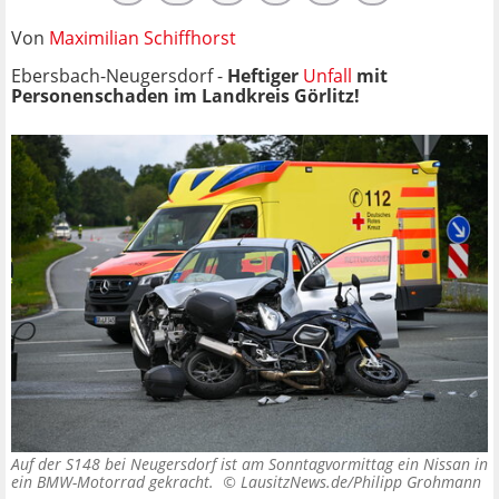
Von
Maximilian Schiffhorst
Ebersbach-Neugersdorf -
Heftiger
Unfall
mit
Personenschaden im Landkreis Görlitz!
Auf der S148 bei Neugersdorf ist am Sonntagvormittag ein Nissan in
ein BMW-Motorrad gekracht. ©
LausitzNews.de/Philipp Grohmann