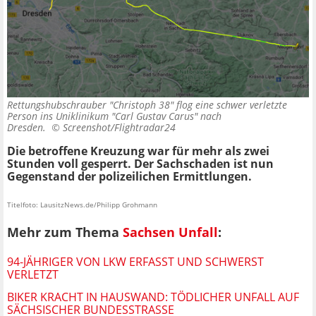
Rettungshubschrauber "Christoph 38" flog eine schwer verletzte
Person ins Uniklinikum "Carl Gustav Carus" nach
Dresden. ©
Screenshot/Flightradar24
Die betroffene Kreuzung war für mehr als zwei
Stunden voll gesperrt. Der Sachschaden ist nun
Gegenstand der polizeilichen Ermittlungen.
Titelfoto: LausitzNews.de/Philipp Grohmann
Mehr zum Thema
Sachsen Unfall
:
94-JÄHRIGER VON LKW ERFASST UND SCHWERST
VERLETZT
BIKER KRACHT IN HAUSWAND: TÖDLICHER UNFALL AUF
SÄCHSISCHER BUNDESSTRASSE