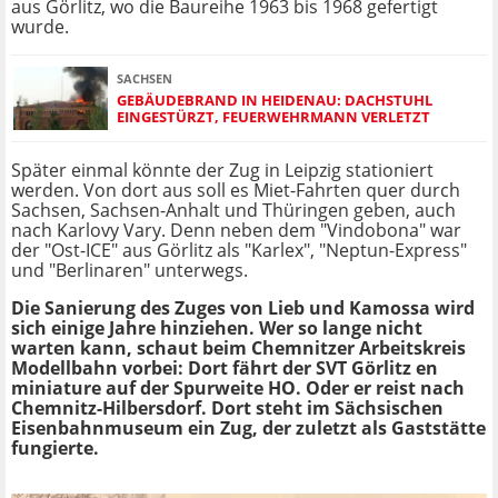
aus Görlitz, wo die Baureihe 1963 bis 1968 gefertigt
wurde.
SACHSEN
GEBÄUDEBRAND IN HEIDENAU: DACHSTUHL
EINGESTÜRZT, FEUERWEHRMANN VERLETZT
Später einmal könnte der Zug in Leipzig stationiert
werden. Von dort aus soll es Miet-Fahrten quer durch
Sachsen, Sachsen-Anhalt und Thüringen geben, auch
nach Karlovy Vary. Denn neben dem "Vindobona" war
der "Ost-ICE" aus Görlitz als "Karlex", "Neptun-Express"
und "Berlinaren" unterwegs.
Die Sanierung des Zuges von Lieb und Kamossa wird
sich einige Jahre hinziehen. Wer so lange nicht
warten kann, schaut beim Chemnitzer Arbeitskreis
Modellbahn vorbei: Dort fährt der SVT Görlitz en
miniature auf der Spurweite HO. Oder er reist nach
Chemnitz-Hilbersdorf. Dort steht im Sächsischen
Eisenbahnmuseum ein Zug, der zuletzt als Gaststätte
fungierte.