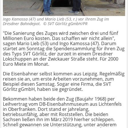
Ingo Kamossa (47) und Mario Lieb (53, r.) vor ihrem Zug im
Dresdner Bahndepot. ©
SVT Görlitz gGmbH/PR
"Die Sanierung des Zuges wird zwischen drei und fünf
Millionen Euro kosten. Das schaffen wir nicht allein",
sagen Mario Lieb (53) und Ingo Kamossa (47). Darum
startet am Sonntag die Spendensammlung für ihren Zug
des Typs SVT Görlitz, der zurzeit in einem Dresdner
Lokschuppen an der Zwickauer Straße steht. Für 2000
Euro Miete im Monat.
Die Eisenbahner selbst kommen aus Leipzig. Regelmäßig
reisen sie an, um erste Arbeiten vorzunehmen, zum
Beispiel diesen Samstag. Sogar eine Firma, die SVT
Görlitz gGmbH, haben sie gegründet.
Bekommen haben beide den Zug (Baujahr 1968) per
Leihvertrag vom DB-Eisenbahnmuseum aus Lichtenfels
in Oberfranken. Dort stand er jahrelang,
betriebsunfähig, aber mit Roststellen. Die beiden
Sachsen ließen ihn im März 2019 hierher schleppen.
Schnell gewannen sie Unterstützung, unter anderem