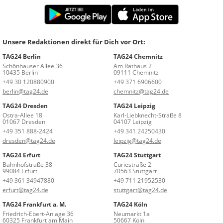
Unsere Redaktionen direkt für Dich vor Ort:
TAG24 Berlin
TAG24 Chemnitz
Schönhauser Allee 36
Am Rathaus 2
10435 Berlin
09111 Chemnitz
+49 30 120880900
+49 371 6906600
berlin@tag24.de
chemnitz@tag24.de
TAG24 Dresden
TAG24 Leipzig
Ostra-Allee 18
Karl-Liebknecht-Straße 8
01067 Dresden
04107 Leipzig
+49 351 888-2424
+49 341 24250430
dresden@tag24.de
leipzig@tag24.de
TAG24 Erfurt
TAG24 Stuttgart
Bahnhofstraße 38
Curiestraße 2
99084 Erfurt
70563 Stuttgart
+49 361 34947880
+49 711 21952530
erfurt@tag24.de
stuttgart@tag24.de
TAG24 Frankfurt a. M.
TAG24 Köln
Friedrich-Ebert-Anlage 36
Neumarkt 1a
60325 Frankfurt am Main
50667 Köln