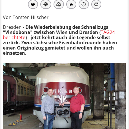
❤️
😂
😱
🔥
😥
👏
Von Torsten Hilscher
Dresden -
Die Wiederbelebung des Schnellzugs
"Vindobona" zwischen Wien und Dresden (
TAG24
berichtete
) - jetzt kehrt auch die Legende selbst
zurück. Zwei sächsische Eisenbahnfreunde haben
einen Originalzug gemietet und wollen ihn auch
einsetzen.