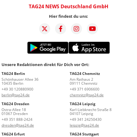
TAG24 NEWS Deutschland GmbH
Hier findest du uns:
Unsere Redaktionen direkt für Dich vor Ort:
TAG24 Berlin
TAG24 Chemnitz
Schönhauser Allee 36
Am Rathaus 2
10435 Berlin
09111 Chemnitz
+49 30 120880900
+49 371 6906600
berlin@tag24.de
chemnitz@tag24.de
TAG24 Dresden
TAG24 Leipzig
Ostra-Allee 18
Karl-Liebknecht-Straße 8
01067 Dresden
04107 Leipzig
+49 351 888-2424
+49 341 24250430
dresden@tag24.de
leipzig@tag24.de
TAG24 Erfurt
TAG24 Stuttgart