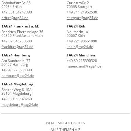
Bahnhofstraße 38
Curiestraße 2
99084 Erfurt
70563 Stuttgart
+49 361 34947880
+49 711 21952530
erfurt@tag24.de
stuttgart@tag24.de
TAG24 Frankfurt a. M.
TAG24 Köln
Friedrich-Ebert-Anlage 36
Neumarkt 1a
60325 Frankfurt am Main
50667 Köln
+49 69 348750580
+49 221 98651990
frankfurt@tag24.de
koeln@tag24.de
TAG24 Hamburg
TAG24 München
Am Sandtorkai 77
+49 89 215390320
20457 Hamburg
muenchen@tag24.de
+49 40 228608090
hamburg@tag24.de
TAG24 Magdeburg
Breiter Weg 8-10A
39104 Magdeburg
+49 391 50548260
magdeburg@tag24.de
WERBEMÖGLICHKEITEN
ALLE THEMEN A-Z