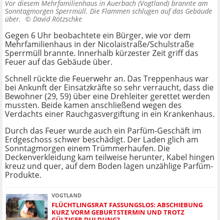
Vor diesem Mehrfamilienhaus in Auerbach (Vogtland) brannte am
Sonntagmorgen Sperrmüll. Die Flammen schlugen auf das Gebäude
über. ©
David Rötzschke
Gegen 6 Uhr beobachtete ein Bürger, wie vor dem
Mehrfamilienhaus in der Nicolaistraße/Schulstraße
Sperrmüll brannte. Innerhalb kürzester Zeit griff das
Feuer auf das Gebäude über.
Schnell rückte die Feuerwehr an. Das Treppenhaus war
bei Ankunft der Einsatzkräfte so sehr verraucht, dass die
Bewohner (29, 59) über eine Drehleiter gerettet werden
mussten. Beide kamen anschließend wegen des
Verdachts einer Rauchgasvergiftung in ein Krankenhaus.
Durch das Feuer wurde auch ein Parfüm-Geschäft im
Erdgeschoss schwer beschädigt. Der Laden glich am
Sonntagmorgen einem Trümmerhaufen. Die
Deckenverkleidung kam teilweise herunter, Kabel hingen
kreuz und quer, auf dem Boden lagen unzählige Parfüm-
Produkte.
VOGTLAND
FLÜCHTLINGSRAT FASSUNGSLOS: ABSCHIEBUNG
KURZ VORM GEBURTSTERMIN UND TROTZ
GÜLTIGER DULDUNG?